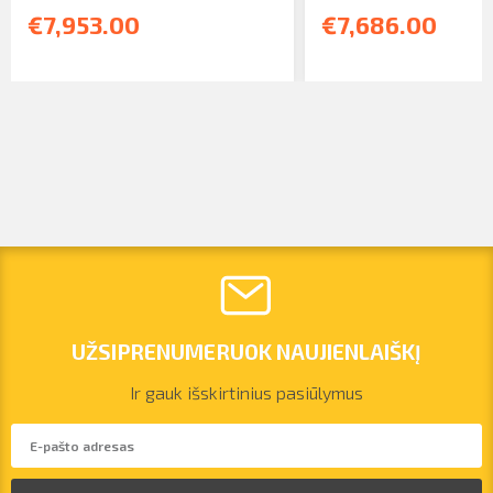
€7,953.00
€7,686.00
UŽSIPRENUMERUOK NAUJIENLAIŠKĮ
Ir gauk išskirtinius pasiūlymus
vilnius@arsenalrent.com