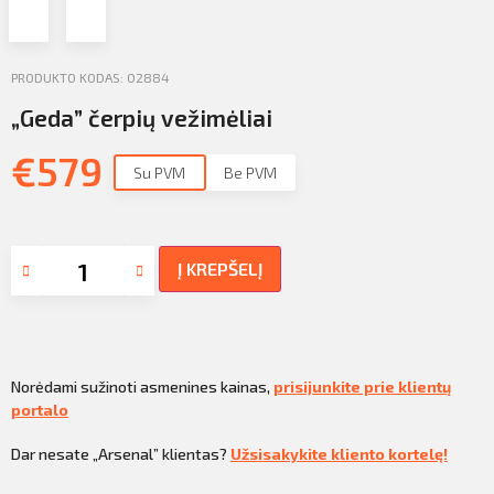
Profilio informacija
Kontaktai
PRODUKTO KODAS: 02884
SIŲSTI
„Geda” čerpių vežimėliai
Atsijungti
€
579
Su PVM
Be PVM
Į KREPŠELĮ
Norėdami sužinoti asmenines kainas,
prisijunkite prie klientų
portalo
Dar nesate „Arsenal” klientas?
Užsisakykite kliento kortelę!