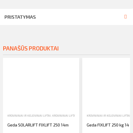
PRISTATYMAS
PANAŠŪS PRODUKTAI
KROVININIAI IR KELEIVINIAI LIFTAI
,
KROVININIAI LIFTAI
,
PARDAVIMAS
KROVININIAI IR KELEIVINIAI LIFTAI
,
K
Geda SOLARLIFT FIXLIFT 250 14m
Geda FIXLIFT 250 kg 14 