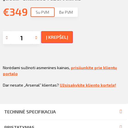
€
349
Su PVM
Be PVM
Į KREPŠELĮ
Norėdami sužinoti asmenines kainas,
prisijunkite prie klientų
portalo
Dar nesate „Arsenal” klientas?
Užsisakykite kliento kortelę!
TECHNINĖ SPECIFIKACIJA
PRISTATYMAS