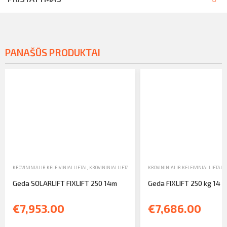
PANAŠŪS PRODUKTAI
KROVININIAI IR KELEIVINIAI LIFTAI
,
KROVININIAI LIFTAI
,
PARDAVIMAS
KROVININIAI IR KELEIVINIAI LIFTAI
,
K
Geda SOLARLIFT FIXLIFT 250 14m
Geda FIXLIFT 250 kg 14 
€7,953.00
€7,686.00