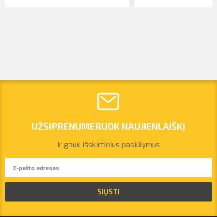
UŽSIPRENUMERUOK NAUJIENLAIŠKĮ
Ir gauk išskirtinius pasiūlymus
vilnius@arsenalrent.com
SIŲSTI
+37067455935