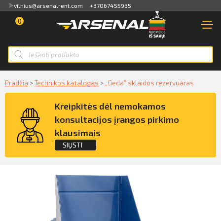
vilnius@arsenalrent.com
+37067455935
0
PARDUOTUVĖ
NUOMA
Apžvalga
PARDAVIMAS
Sąskaitos faktūros, važtaraščiai
Smart ID
Pradžia
>
Technikos katalogas
>
„Geda” sklaidos rezervuaras
NAUDOTA TECHNIKA
ID card
Akti, atlikumi objektos
Kreipkitės dėl nemokamos
NUOMA
Mobile ID
konsultacijos įrangos pirkimo
Pasiūlymai
klausimais
PASLAUGOS
Mokėjimų sąrašas
SIŲSTI
KLIENTAMS
Kreipkitės dėl konsultacijos įrangos
Kredito limito likutis
pirkimo klausimais
APIE MUS
Pilnvaras