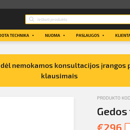
OTA TECHNIKA
NUOMA
PASLAUGOS
KLIENT
s dėl nemokamos konsultacijos įrangos 
klausimais
PRODUKTO KOD
pirkimo
Gedos 
€
296