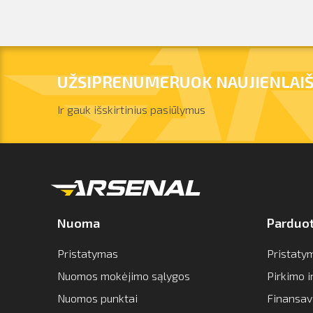
UŽSIPRENUMERUOK NAUJIENLAIŠ
Ir gauk išskirtinius pasiūlymus
Nuoma
Parduo
Pristatymas
Pristaty
Nuomos mokėjimo sąlygos
Pirkimo 
Nuomos punktai
Finansav