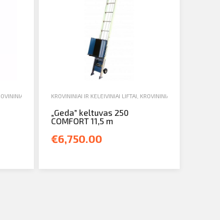
OVININIAI LIFTAI
,
PARDAVIMAS
KROVININIAI IR KELEIVINIAI LIFTAI
,
KROVININIAI LIFTAI
,
PARDAVIM
„Geda” keltuvas 250
COMFORT 11,5 m
€6,750.00