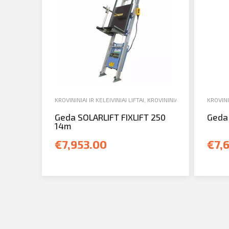
KROVININIAI IR KELEIVINIAI LIFTAI
,
KROVININIAI LIFTAI
,
PARDAVIM
KROVININ
Geda SOLARLIFT FIXLIFT 250
Geda 
14m
€7,953.00
€7,