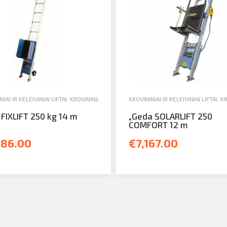
AS
IAI IR KELEIVINIAI LIFTAI
,
KROVININIAI LIFTAI
,
PARDAVIMAS
KROVININIAI IR KELEIVINIAI LIFTAI
,
KR
FIXLIFT 250 kg 14 m
„Geda SOLARLIFT 250
COMFORT 12 m
686.00
€7,167.00