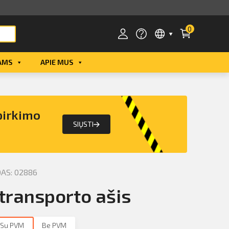
0
AMS
APIE MUS
Smart ID
ID card
pirkimo
Mobile ID
SIŲSTI
AS: 02886
transporto ašis
Su PVM
Be PVM