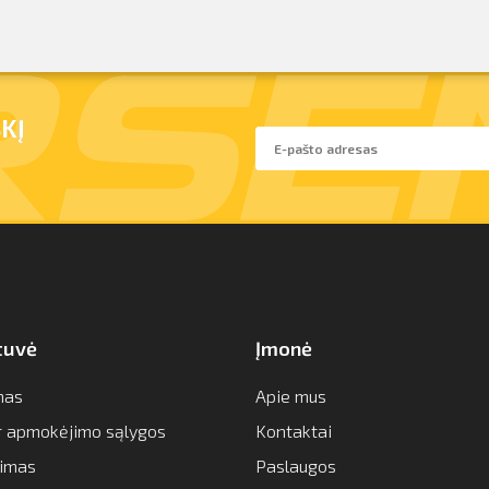
KĮ
tuvė
Įmonė
mas
Apie mus
ir apmokėjimo sąlygos
Kontaktai
imas
Paslaugos