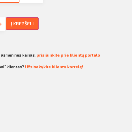
Į KREPŠELĮ
i asmenines kainas,
prisijunkite prie klientų portalo
al” klientas?
Užsisakykite kliento kortelę!