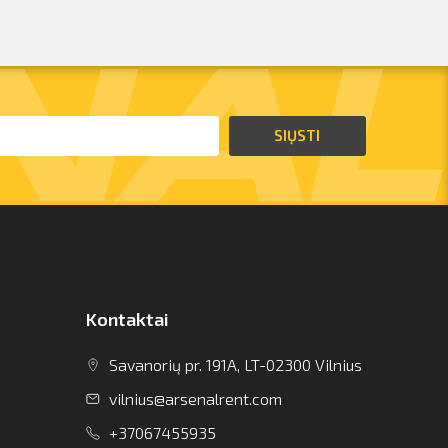
SIŲSTI
Kontaktai
Savanorių pr. 191A, LT-02300 Vilnius
vilnius@arsenalrent.com
+37067455935