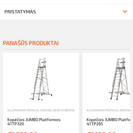
PRISTATYMAS
PANAŠŪS PRODUKTAI
ALIUMININIAI PASTOLIAI, KOPĖČIOS, DĖŽĖS IR BOKŠTELIAI
,
KOPĖČIOS
ALIUMININIAI PASTOLIAI, KOPĖČIOS, 
,
PARDAVIMAS
Kopėčios JUMBO Platformos
Kopėčios JUMBO Platfo
41TP320
41TP265