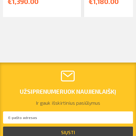
€1,390.00
€1,180.00
UŽSIPRENUMERUOK NAUJIENLAIŠKĮ
Ir gauk išskirtinius pasiūlymus
vilnius@arsenalrent.com
SIŲSTI