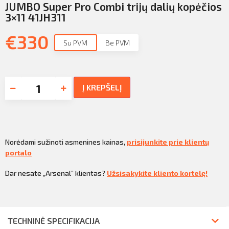
JUMBO Super Pro Combi trijų dalių kopėčios
3×11 41JH311
€
330
Su PVM
Be PVM
Į KREPŠELĮ
Norėdami sužinoti asmenines kainas,
prisijunkite prie klientų
portalo
Dar nesate „Arsenal” klientas?
Užsisakykite kliento kortelę!
TECHNINĖ SPECIFIKACIJA