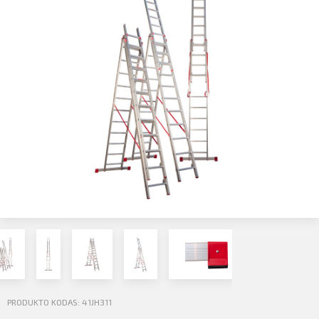
Profilio informacija
Kontaktai
SIŲSTI
Atsijungti
PRODUKTO KODAS: 41JH311