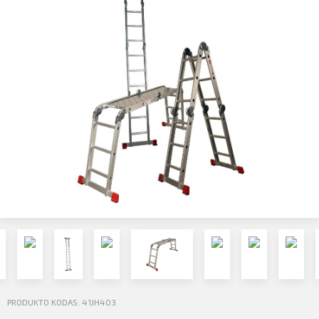
Profilio informacija
Kontaktai
SIŲSTI
Atsijungti
PRODUKTO KODAS: 41JH403