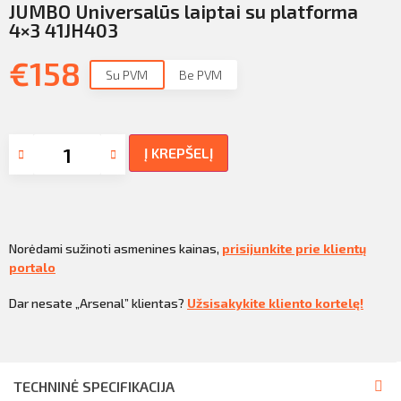
JUMBO Universalūs laiptai su platforma
4×3 41JH403
€
158
Su PVM
Be PVM
Į KREPŠELĮ
Norėdami sužinoti asmenines kainas,
prisijunkite prie klientų
portalo
Dar nesate „Arsenal” klientas?
Užsisakykite kliento kortelę!
TECHNINĖ SPECIFIKACIJA