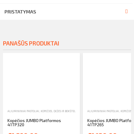
PRISTATYMAS
PANAŠŪS PRODUKTAI
ALIUMININIAI PASTOLIAI, KOPĖČIOS, DĖŽĖS IR BOKŠTELIAI
,
KOPĖČIOS
ALIUMININIAI PASTOLIAI, KOPĖČIOS, 
,
PARDAVIMAS
Kopėčios JUMBO Platformos
Kopėčios JUMBO Platfo
41TP320
41TP265