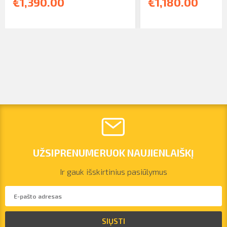
€1,390.00
€1,180.00
UŽSIPRENUMERUOK NAUJIENLAIŠKĮ
Ir gauk išskirtinius pasiūlymus
vilnius@arsenalrent.com
SIŲSTI