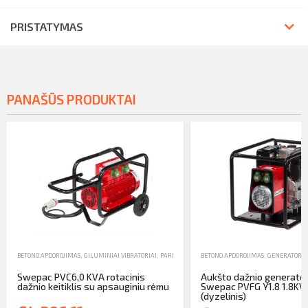
PRISTATYMAS
PANAŠŪS PRODUKTAI
BETONO APDOROJIMAS
,
GILUMINIAI VIBRATORIAI
,
PARDAVIMAS
BETONO APDOROJIMAS
,
GENERATORIA
Swepac PVC6,0 KVA rotacinis
Aukšto dažnio generator
dažnio keitiklis su apsauginiu rėmu
Swepac PVFG Y1.8 1.8KV
(dyzelinis)