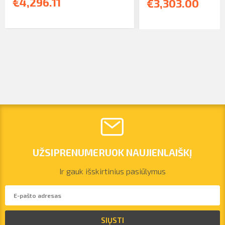
€4,296.11
€3,303.00
UŽSIPRENUMERUOK NAUJIENLAIŠKĮ
Ir gauk išskirtinius pasiūlymus
vilnius@arsenalrent.com
SIŲSTI