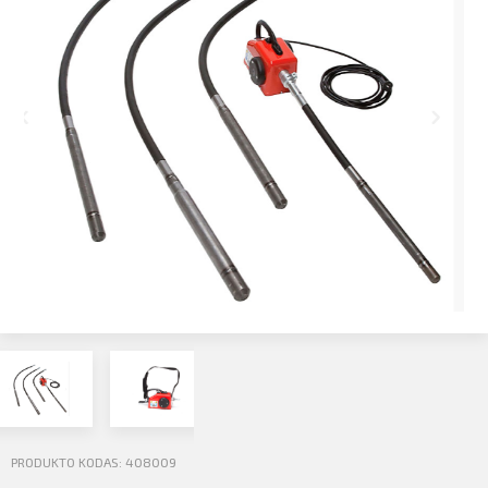
Profilio informacija
Kontaktai
SIŲSTI
Atsijungti
PRODUKTO KODAS: 408009