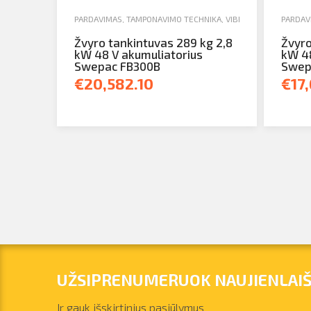
PARDAVIMAS
,
TAMPONAVIMO TECHNIKA
,
VIBROBLIETTES
PARDAV
Žvyro tankintuvas 289 kg 2,8
Žvyro
kW 48 V akumuliatorius
kW 48
Swepac FB300B
Swep
€20,582.10
€17
UŽSIPRENUMERUOK NAUJIENLAIŠ
Ir gauk išskirtinius pasiūlymus