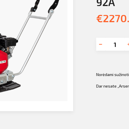
92A
€
2270
Norėdami sužinot
Dar nesate „Arsen