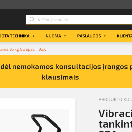
OTA TECHNIKA
NUOMA
PASLAUGOS
KLIENT
tuvas 95 kg Swepac F 92A
s dėl nemokamos konsultacijos įrangos 
klausimais
PRODUKTO KODA
pirkimo
Vibrac
tankin