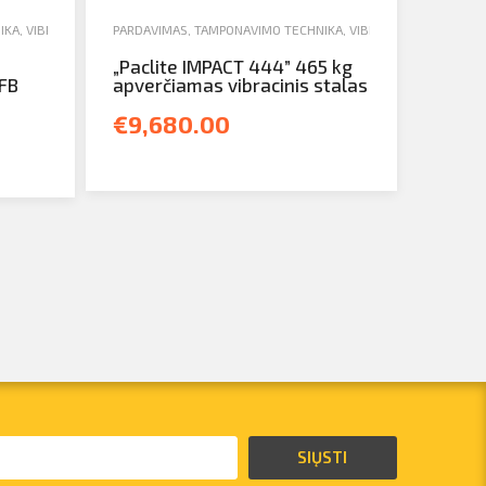
IKA
,
VIBROBLIETTES
PARDAVIMAS
,
TAMPONAVIMO TECHNIKA
,
VIBROBLIETTES
„Paclite IMPACT 444” 465 kg
 FB
apverčiamas vibracinis stalas
€9,680.00
SIŲSTI