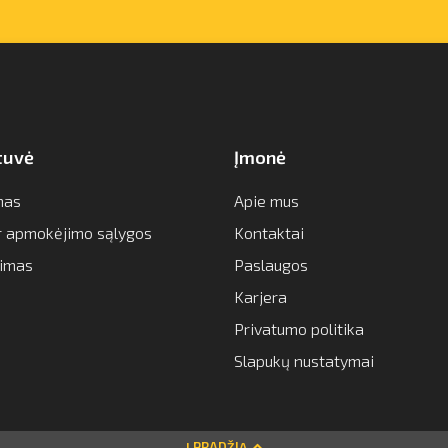
tuvė
Įmonė
mas
Apie mus
ir apmokėjimo sąlygos
Kontaktai
imas
Paslaugos
Karjera
Privatumo politika
Slapukų nustatymai
Į PRADŽIĄ