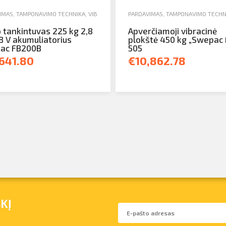
IMAS
,
TAMPONAVIMO TECHNIKA
,
VIBROBLIETTES
PARDAVIMAS
,
TAMPONAVIMO TECHN
 tankintuvas 225 kg 2,8
Apverčiamoji vibracinė
 V akumuliatorius
plokštė 450 kg „Swepac
ac FB200B
505
,641.80
€10,862.78
KĮ