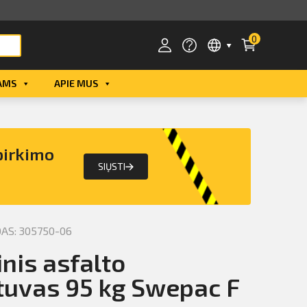
0
AMS
APIE MUS
Smart ID
ID card
pirkimo
Mobile ID
SIŲSTI
S: 305750-06
inis asfalto
tuvas 95 kg Swepac F