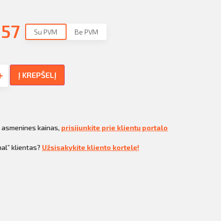
.57
Su PVM
Be PVM
Į KREPŠELĮ
i asmenines kainas,
prisijunkite prie klientų portalo
al” klientas?
Užsisakykite kliento kortelę!