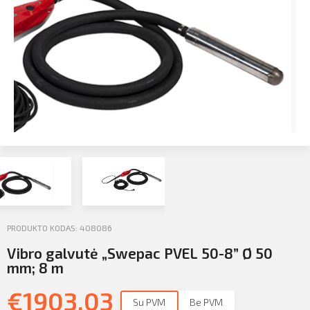
Profilio informacija
Kontaktai
SIŲSTI
Atsijungti
PRODUKTO KODAS: 408086
Vibro galvutė „Swepac PVEL 50-8” Ø 50
mm; 8 m
€
1903.03
Su PVM
Be PVM