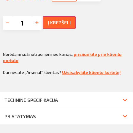
Į KREPŠELĮ
Norėdami sužinoti asmenines kainas,
prisijunkite prie klientų
portalo
Dar nesate „Arsenal” klientas?
Užsisakykite kliento kortelę!
TECHNINĖ SPECIFIKACIJA
PRISTATYMAS