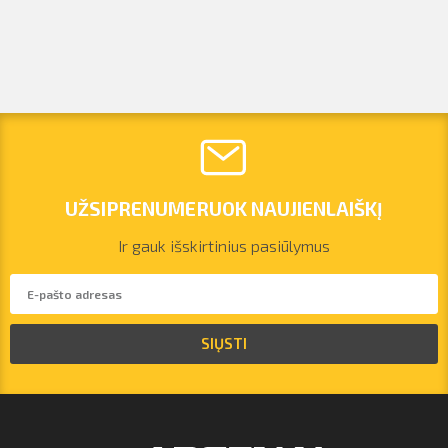
UŽSIPRENUMERUOK NAUJIENLAIŠKĮ
Ir gauk išskirtinius pasiūlymus
vilnius@arsenalrent.com
SIŲSTI
+37067455935