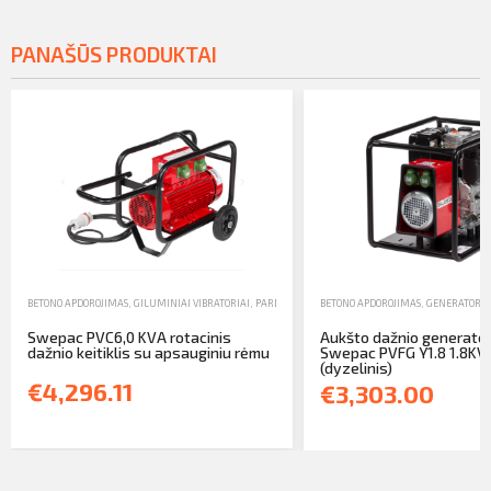
PANAŠŪS PRODUKTAI
BETONO APDOROJIMAS
,
GILUMINIAI VIBRATORIAI
,
PARDAVIMAS
BETONO APDOROJIMAS
,
GENERATORIA
Swepac PVC6,0 KVA rotacinis
Aukšto dažnio generator
dažnio keitiklis su apsauginiu rėmu
Swepac PVFG Y1.8 1.8KV
(dyzelinis)
€4,296.11
€3,303.00