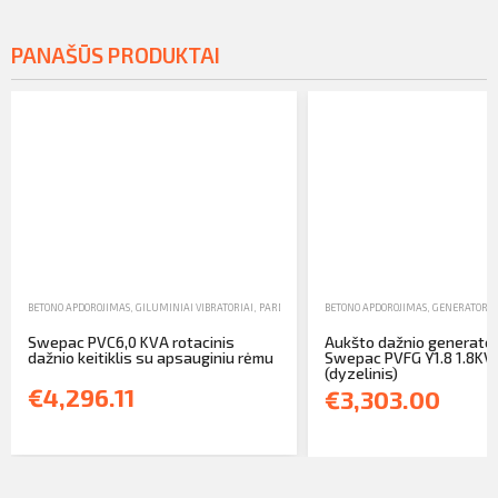
PANAŠŪS PRODUKTAI
BETONO APDOROJIMAS
,
GILUMINIAI VIBRATORIAI
,
PARDAVIMAS
BETONO APDOROJIMAS
,
GENERATORIA
Swepac PVC6,0 KVA rotacinis
Aukšto dažnio generator
dažnio keitiklis su apsauginiu rėmu
Swepac PVFG Y1.8 1.8KV
(dyzelinis)
€4,296.11
€3,303.00