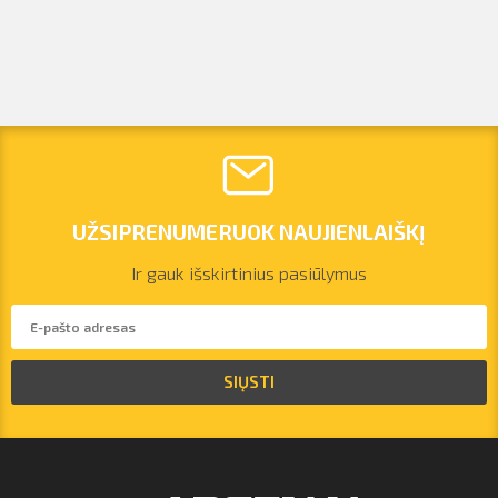
UŽSIPRENUMERUOK NAUJIENLAIŠKĮ
Ir gauk išskirtinius pasiūlymus
vilnius@arsenalrent.com
SIŲSTI
+37067455935