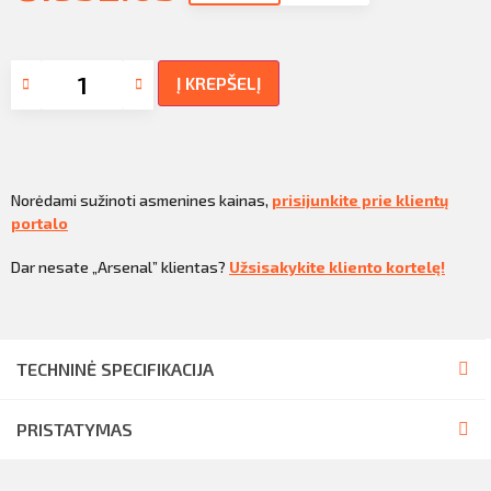
Į KREPŠELĮ
Norėdami sužinoti asmenines kainas,
prisijunkite prie klientų
portalo
Dar nesate „Arsenal” klientas?
Užsisakykite kliento kortelę!
TECHNINĖ SPECIFIKACIJA
PRISTATYMAS