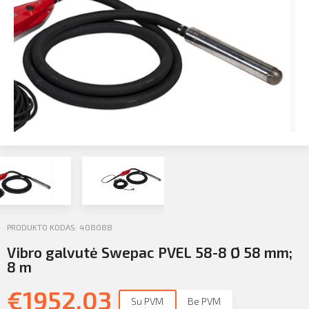
Profilio informacija
Kontaktai
SIŲSTI
Atsijungti
PRODUKTO KODAS: 408088
Vibro galvutė Swepac PVEL 58-8 Ø 58 mm;
8 m
€
1952.03
Su PVM
Be PVM