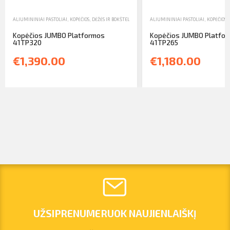
ALIUMININIAI PASTOLIAI, KOPĖČIOS, DĖŽĖS IR BOKŠTELIAI
,
KOPĖČIOS
ALIUMININIAI PASTOLIAI, KOPĖČIOS, 
,
PARDAVIMAS
Kopėčios JUMBO Platformos
Kopėčios JUMBO Platfo
41TP320
41TP265
€1,390.00
€1,180.00
UŽSIPRENUMERUOK NAUJIENLAIŠKĮ