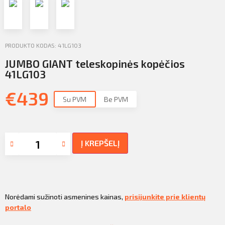
Profilio informacija
Kontaktai
PRODUKTO KODAS: 41LG103
SIŲSTI
Atsijungti
JUMBO GIANT teleskopinės kopėčios
41LG103
€
439
Su PVM
Be PVM
Į KREPŠELĮ
Norėdami sužinoti asmenines kainas,
prisijunkite prie klientų
portalo