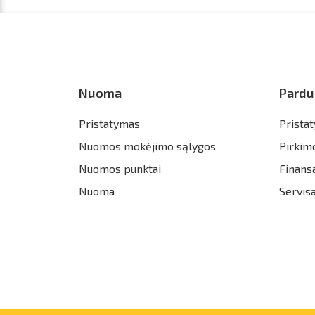
Nuoma
Pardu
Pristatymas
Prista
Nuomos mokėjimo sąlygos
Pirkim
Nuomos punktai
Finans
Nuoma
Servis