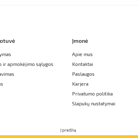
otuvė
Įmonė
tymas
Apie mus
o ir apmokėjimo sąlygos
Kontaktai
avimas
Paslaugos
as
Karjera
Privatumo politika
Slapukų nustatymai
Į pradžią