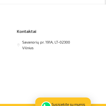
Kontaktai
Savanorių pr. 191A, LT-02300
Vilnius
vilnius@arsenalrent.com
+37067455935
Susisiekite su mumis