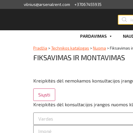
vilnius@arsenalrent.com
+37067455935
valga
PARDAVIMAS
NAUD
kaitos faktūros, važtaraščiai
Pradžia
>
Technikos katalogas
>
Nuoma
>
Fiksavimas 
FIKSAVIMAS IR MONTAVIMAS
i, atlikumi objektos
iūlymai
Kreipkitės dėl nemokamos konsultacijos įran
ėjimų sąrašas
Siųsti
ito limito likutis
Kreipkitės dėl konsultacijos įrangos nuomos k
nvaras