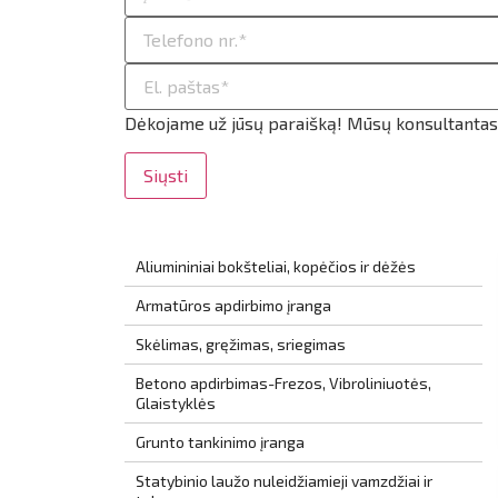
ilio informacija
taktai
ijungti
Dėkojame už jūsų paraišką! Mūsų konsultantas g
Siųsti
Aliumininiai bokšteliai, kopėčios ir dėžės
Armatūros apdirbimo įranga
Skėlimas, gręžimas, sriegimas
Betono apdirbimas-Frezos, Vibroliniuotės,
Glaistyklės
Grunto tankinimo įranga
Statybinio laužo nuleidžiamieji vamzdžiai ir