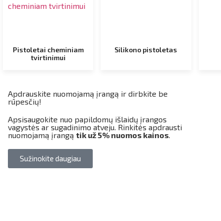
Pistoletai cheminiam
Silikono pistoletas
tvirtinimui
Apdrauskite nuomojamą įrangą ir dirbkite be
rūpesčių!
Apsisaugokite nuo papildomų išlaidų įrangos
vagystės ar sugadinimo atveju. Rinkitės apdrausti
nuomojamą įrangą
tik už 5% nuomos kainos
.
Sužinokite daugiau