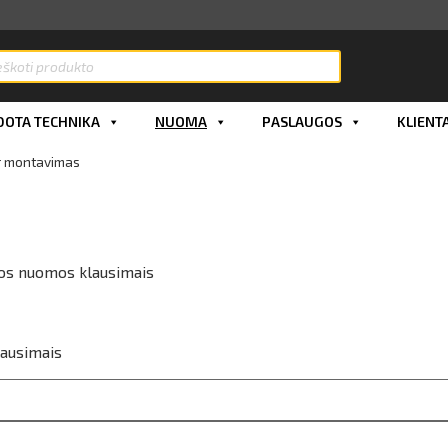
OTA TECHNIKA
NUOMA
PASLAUGOS
KLIENT
ir montavimas
gos nuomos klausimais
lausimais