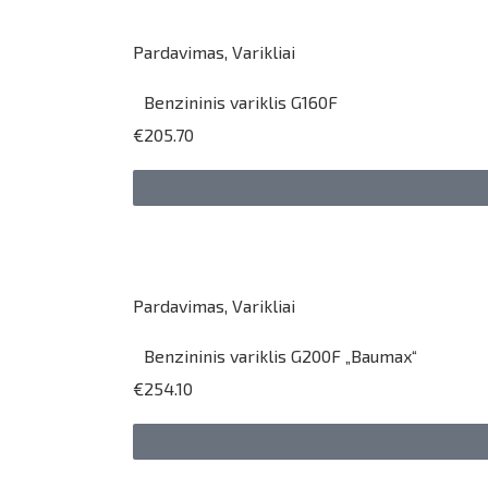
Pardavimas
,
Varikliai
Benzininis variklis G160F
€205.70
Pardavimas
,
Varikliai
Benzininis variklis G200F „Baumax“
€254.10