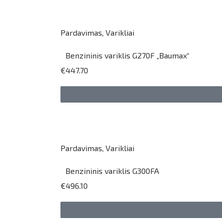
Pardavimas
,
Varikliai
Benzininis variklis G270F „Baumax“
€447.70
Pardavimas
,
Varikliai
Benzininis variklis G300FA
€496.10