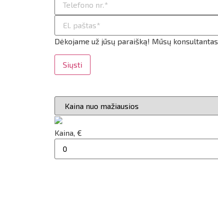
ilio informacija
taktai
Dėkojame už jūsų paraišką! Mūsų konsultantas g
ijungti
Siųsti
Kaina, €