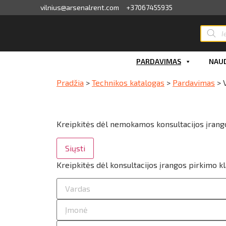
vilnius@arsenalrent.com
+37067455935
valga
PARDAVIMAS
NAUD
kaitos faktūros, važtaraščiai
Pradžia
>
Technikos katalogas
>
Pardavimas
>
i, atlikumi objektos
iūlymai
Kreipkitės dėl nemokamos konsultacijos įrang
Siųsti
ėjimų sąrašas
Kreipkitės dėl konsultacijos įrangos pirkimo k
ito limito likutis
nvaras