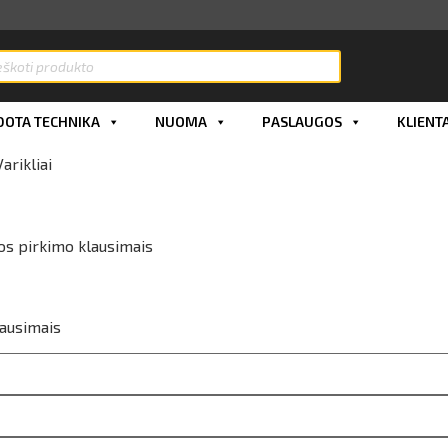
OTA TECHNIKA
NUOMA
PASLAUGOS
KLIENT
Varikliai
os pirkimo klausimais
lausimais