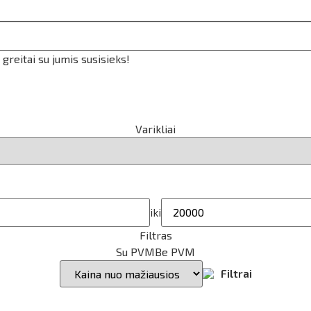
reitai su jumis susisieks!
Varikliai
iki
Filtras
Su PVM
Be PVM
Filtrai