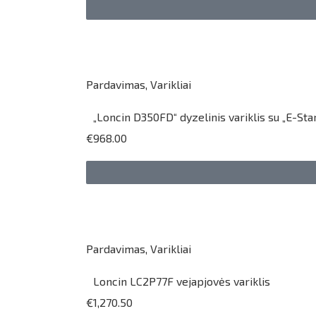
Pardavimas
,
Varikliai
„Loncin D350FD“ dyzelinis variklis su „E-St
€968.00
Pardavimas
,
Varikliai
Loncin LC2P77F vejapjovės variklis
€1,270.50