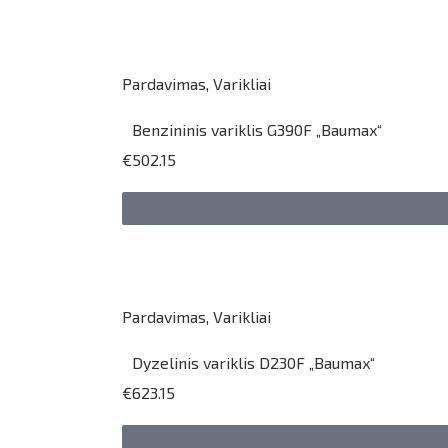
Pardavimas
,
Varikliai
Benzininis variklis G390F „Baumax“
€502.15
Pardavimas
,
Varikliai
Dyzelinis variklis D230F „Baumax“
€623.15