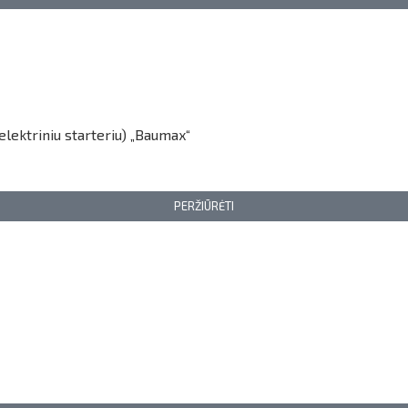
elektriniu starteriu) „Baumax“
PERŽIŪRĖTI