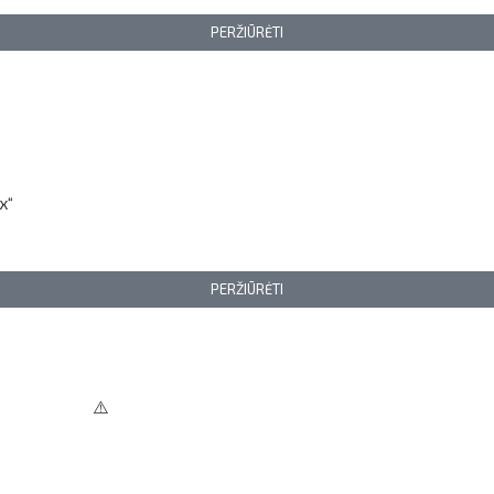
PERŽIŪRĖTI
x“
PERŽIŪRĖTI