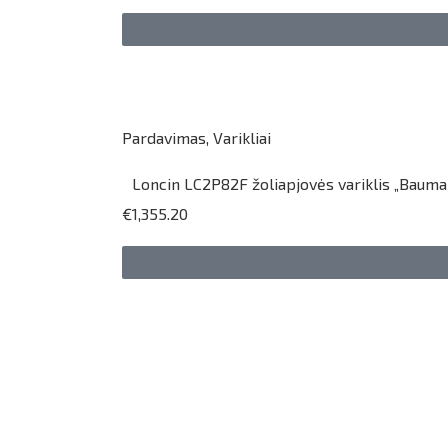
Pardavimas
,
Varikliai
Loncin LC2P82F žoliapjovės variklis „Bauma
€1,355.20