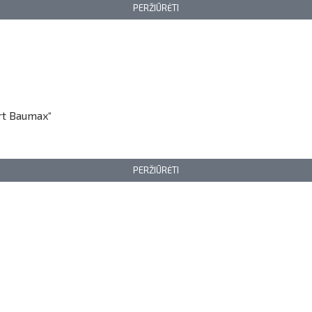
PERŽIŪRĖTI
art Baumax“
PERŽIŪRĖTI