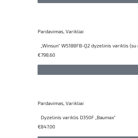
Pardavimas
,
Varikliai
„Winsun“ WS188FB-Q2 dyzelinis variklis (su 
€798.60
Pardavimas
,
Varikliai
Dyzelinis variklis D350F „Baumax“
€847.00