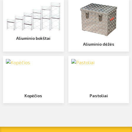
Profilio informacija
pirkimo klausimais
Kontaktai
Atsijungti
Aliuminio bokštai
Aliuminio dėžės
SIŲSTI
Kopėčios
Pastoliai