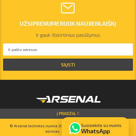
UŽSIPRENUMERUOK NAUJIENLAIŠKĮ
Ir gauk išskirtinius pasiūlymus
SIŲSTI
vilnius@arsenalrent.com
+37067455935
Lietuva
Latvija
Estija
Į PRADŽIĄ
Susisiekite su mumis
© Arsenal technikos nuoma 2023. Visos teisės saugomos. Svetainių
WhatsApp
kūrimas –
bettrweb.com