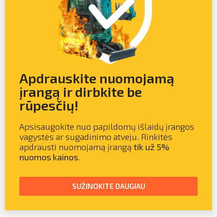
Apdrauskite nuomojamą
įrangą ir dirbkite be
rūpesčių!
Apsisaugokite nuo papildomų išlaidų įrangos
vagystės ar sugadinimo atveju. Rinkitės
apdrausti nuomojamą įrangą
tik už 5%
nuomos kainos
.
SUŽINOKITE DAUGIAU