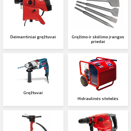
Profilio informacija
Kontaktai
Atsijungti
Deimantiniai gręžtuvai
Gręžimo ir skėlimo įrangos
SIŲSTI
priedai
Gręžtuvai
Hidraulinės stotelės