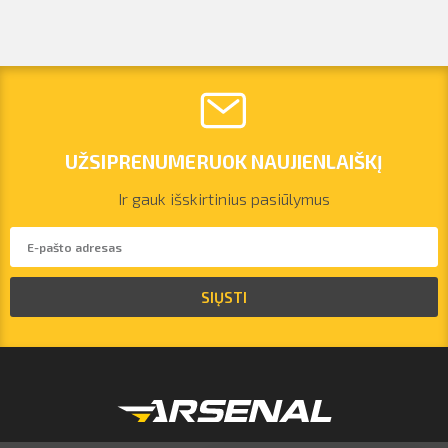
UŽSIPRENUMERUOK NAUJIENLAIŠKĮ
Ir gauk išskirtinius pasiūlymus
vilnius@arsenalrent.com
SIŲSTI
+37067455935
Lietuva
Latvija
Estija