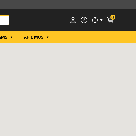
0
AMS
APIE MUS
Smart ID
ID card
Mobile ID