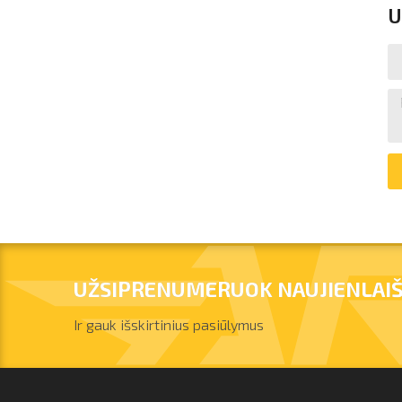
U
UŽSIPRENUMERUOK NAUJIENLAIŠ
Ir gauk išskirtinius pasiūlymus