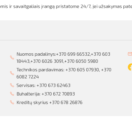
mis ir savaitgaliais įrangą pristatome 24/7, jei užsakymas pat
Nuomos padalinys:
+370 699 66532,
+370 603
18443,+370 6026 3091,+370 6050 5980
Technikos pardavimas: +370 605 07930,
+370
6082 7224
Servisas:
+370 673 62463
Buhalterija:
+370 672 70893
Kreditų skyrius +370 678 26876