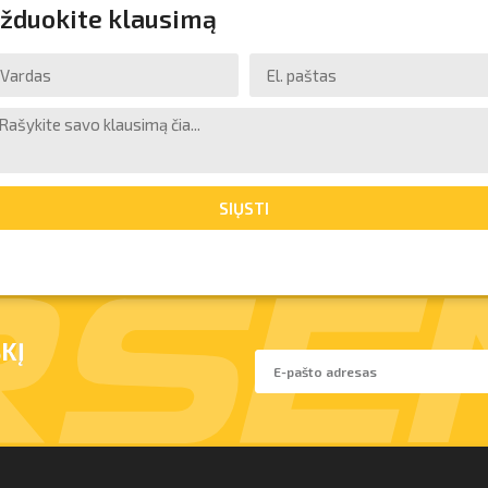
žduokite klausimą
SIŲSTI
KĮ