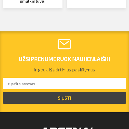
smulkintuvai
UŽSIPRENUMERUOK NAUJIENLAIŠKĮ
Ir gauk išskirtinius pasiūlymus
SIŲSTI
vilnius@arsenalrent.com
+37067455935