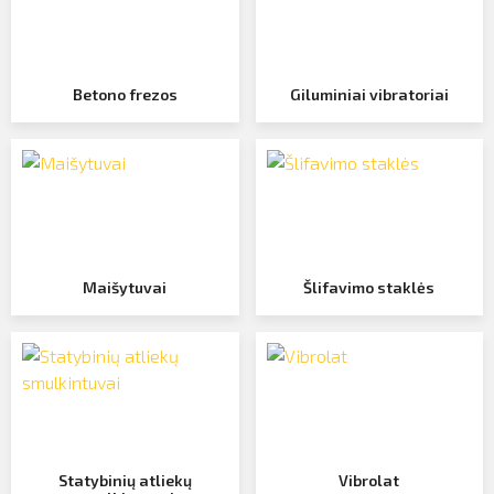
Profilio informacija
Kontaktai
Betono frezos
Giluminiai vibratoriai
Atsijungti
SIŲSTI
Maišytuvai
Šlifavimo staklės
Statybinių atliekų
Vibrolat