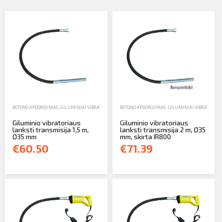
Profilio informacija
Kontaktai
SIŲSTI
Atsijungti
BETONO APDOROJIMAS
,
GILUMINIAI VIBRATORIAI
,
PARDAVIMAS
BETONO APDOROJIMAS
,
GILUMINIAI VIBRATORIAI
Giluminio vibratoriaus
Giluminio vibratoriaus
lanksti transmisija 1,5 m,
lanksti transmisija 2 m, Ø35
Ø35 mm
mm, skirta IR800
€60.50
€71.39