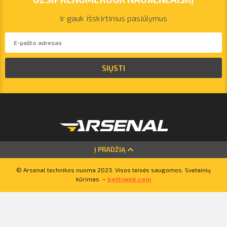
Ir gauk išskirtinius pasiūlymus
vilnius@arsenalrent.com
+37067455935
SIŲSTI
Lietuva
Latvija
Estija
Į PRADŽIĄ
© Arsenal technikos nuoma 2023. Visos teisės saugomos. Svetainių
kūrimas –
bettrweb.com