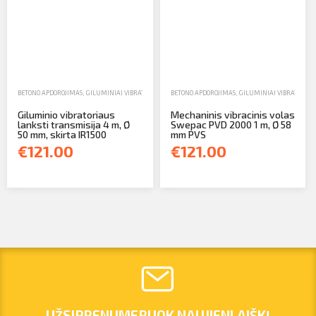
BETONO APDOROJIMAS
,
GILUMINIAI VIBRATORIAI
,
PARDAVIMAS
BETONO APDOROJIMAS
,
GILUMINIAI VIBRATORIAI
Giluminio vibratoriaus
Mechaninis vibracinis volas
lanksti transmisija 4 m, Ø
Swepac PVD 2000 1 m, Ø 58
50 mm, skirta IR1500
mm PVS
€121.00
€121.00
UŽSIPRENUMERUOK NAUJIENLAIŠKĮ