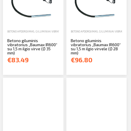
BETONO APDOROJIMAS
,
GILUMINIAI VIBRATORIAI
,
PARDAVIMAS
BETONO APDOROJIMAS
,
GILUMINIAI VIBRATORIAI
Betono giluminis
Betono giluminis
vibratorius „Baumax IR600“
vibratorius „Baumax IR600“
su 1,5 m ilgio virve (Ø 35
su 1,5 m ilgio virvele (Ø 28
mm)
mm)
€83.49
€96.80