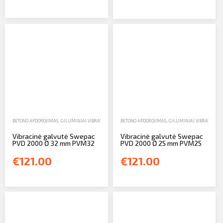
BETONO APDOROJIMAS
,
GILUMINIAI VIBRATORIAI
,
PARDAVIMAS
BETONO APDOROJIMAS
,
GILUMINIAI VIBRATORIAI
Vibracinė galvutė Swepac
Vibracinė galvutė Swepac
PVD 2000 Ø 32 mm PVM32
PVD 2000 Ø 25 mm PVM25
€121.00
€121.00