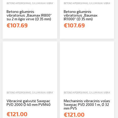
BETONO APDOROJIMAS
,
GILUMINIAI VIBRATORIAI
,
PARDAVIMAS
BETONO APDOROJIMAS
,
GILUMINIAI VIBRATORIAI
Betono giluminis
Betono giluminis
vibratorius „Baumax IR800“
vibratorius „Baumax
su 2 m ilgio virve (Ø 35 mm)
IR1000“ (Ø 35 mm)
€107.69
€107.69
BETONO APDOROJIMAS
,
GILUMINIAI VIBRATORIAI
,
PARDAVIMAS
BETONO APDOROJIMAS
,
GILUMINIAI VIBRATORIAI
Vibracinė galvutė Swepac
Mechaninis vibracinis volas
PVD 2000 Ø 40 mm PVM40
Swepac PVD 2000 1 m, Ø 32
mm PVS
€121.00
€121.00