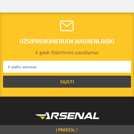
UŽSIPRENUMERUOK NAUJIENLAIŠKĮ
Ir gauk išskirtinius pasiūlymus
SIŲSTI
vilnius@arsenalrent.com
+37067455935
Į PRADŽIĄ