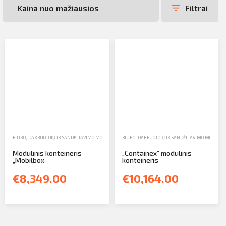
Profilio informacija
Filtrai
Kontaktai
SIŲSTI
Atsijungti
BIURO, DARBUOTOJŲ IR SANDĖLIAVIMO MODULIAI
,
PARDAVIMAS
BIURO, DARBUOTOJŲ IR SANDĖLIAVIMO MODULIA
Modulinis konteineris
„Containex” modulinis
„Mobilbox
konteineris
€8,349.00
€10,164.00