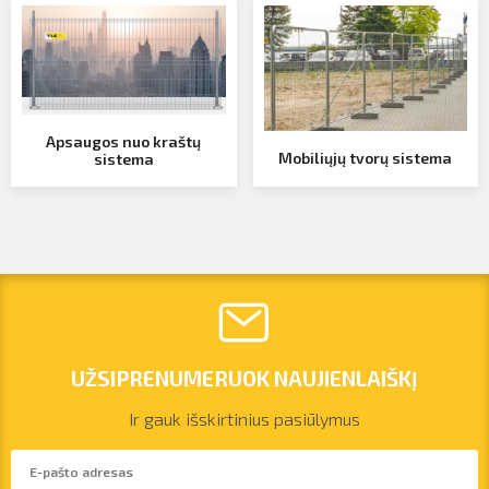
Profilio informacija
pirkimo klausimais
Kontaktai
Atsijungti
Apsaugos nuo kraštų
Mobiliųjų tvorų sistema
sistema
SIŲSTI
UŽSIPRENUMERUOK NAUJIENLAIŠKĮ
Ir gauk išskirtinius pasiūlymus