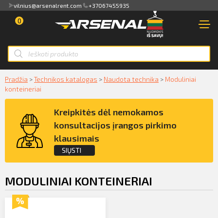
vilnius@arsenalrent.com
+37067455935
PRISIJUNGTI
0
Apžvalga
PARDUOTUVĖ
NUOMA
Sąskaitos faktūros, važtaraščiai
Smart ID
Pradžia
>
Technikos katalogas
>
Naudota technika
>
Moduliniai
PARDAVIMAS
konteineriai
ID card
Akti, atlikumi objektos
NAUDOTA TECHNIKA
Kreipkitės dėl nemokamos
Mobile ID
Pasiūlymai
konsultacijos įrangos pirkimo
NUOMA
klausimais
Mokėjimų sąrašas
SIŲSTI
PASLAUGOS
Kredito limito likutis
Kreipkitės dėl konsultacijos įrangos pirkimo
MODULINIAI KONTEINERIAI
KLIENTAMS
klausimais
Pilnvaras
APIE MUS