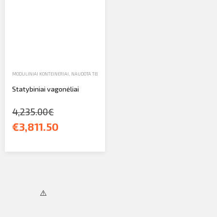
Profilio informacija
Kontaktai
SIŲSTI
Atsijungti
MODULINIAI KONTEINERIAI
,
NAUDOTA TECHNIKA
,
NAUDOTA TECHNIKA IR ĮRENGINIAI
Statybiniai vagonėliai
4,235.00€
€3,811.50