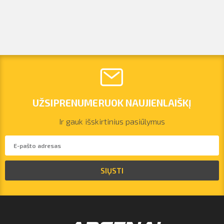
UŽSIPRENUMERUOK NAUJIENLAIŠKĮ
Ir gauk išskirtinius pasiūlymus
SIŲSTI
vilnius@arsenalrent.com
+37067455935