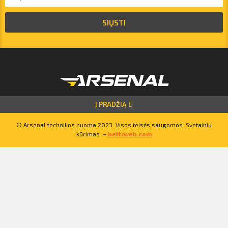
SIŲSTI
+37067455935
Lietuva
Latvija
Estija
Į PRADŽIĄ
© Arsenal technikos nuoma 2023. Visos teisės saugomos. Svetainių
kūrimas –
bettrweb.com