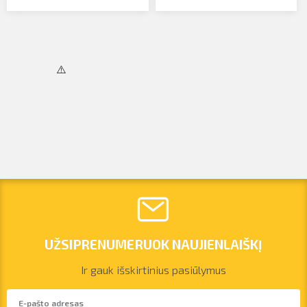
UŽSIPRENUMERUOK NAUJIENLAIŠKĮ
Ir gauk išskirtinius pasiūlymus
vilnius@arsenalrent.com