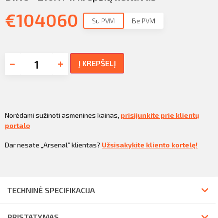
€
104060
Su PVM
Be PVM
Į KREPŠELĮ
Norėdami sužinoti asmenines kainas,
prisijunkite prie klientų
portalo
Dar nesate „Arsenal” klientas?
Užsisakykite kliento kortelę!
TECHNINĖ SPECIFIKACIJA
PRISTATYMAS