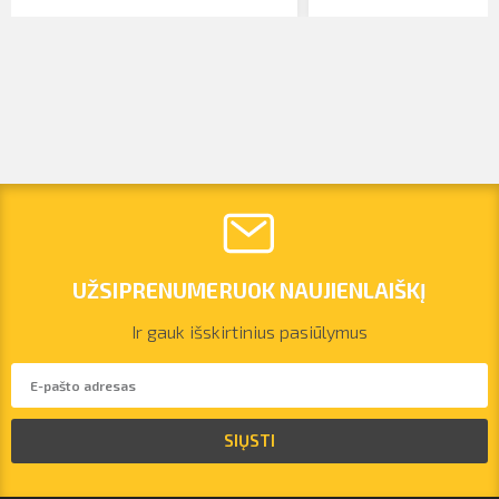
UŽSIPRENUMERUOK NAUJIENLAIŠKĮ
Ir gauk išskirtinius pasiūlymus
vilnius@arsenalrent.com
SIŲSTI
+37067455935