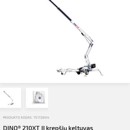
Profilio informacija
Kontaktai
SIŲSTI
Atsijungti
PRODUKTO KODAS: 75172804
DINO® 210XT II krepšių keltuvas