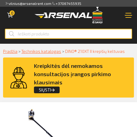
vilnius@arsenalrent.com
+37067455935
0
PARDUOTUVĖ
NUOMA
Apžvalga
PARDAVIMAS
Sąskaitos faktūros, važtaraščiai
Smart ID
Pradžia
>
Technikos katalogas
>
DINO® 210XT II krepšių keltuvas
NAUDOTA TECHNIKA
ID card
Akti, atlikumi objektos
Kreipkitės dėl nemokamos
NUOMA
Mobile ID
konsultacijos įrangos pirkimo
Pasiūlymai
klausimais
PASLAUGOS
Mokėjimų sąrašas
SIŲSTI
KLIENTAMS
Kreipkitės dėl konsultacijos įrangos
Kredito limito likutis
pirkimo klausimais
APIE MUS
Pilnvaras