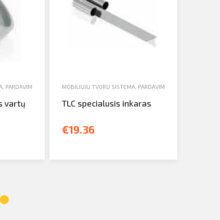
A
,
PARDAVIMAS
MOBILIŲJŲ TVORŲ SISTEMA
,
PARDAVIMAS
s vartų
TLC specialusis inkaras
€19.36