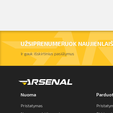
UŽSIPRENUMERUOK NAUJIENLAIŠ
Ir gauk išskirtinius pasiūlymus
Nuoma
Parduo
Pristatymas
Pristaty