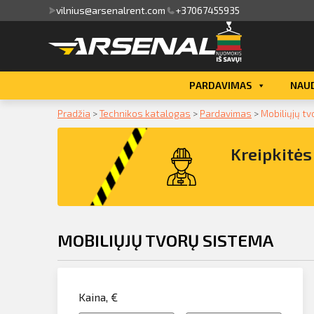
vilnius@arsenalrent.com
+37067455935
valga
PARDAVIMAS
NAUD
kaitos faktūros, važtaraščiai
Pradžia
>
Technikos katalogas
>
Pardavimas
>
Mobiliųjų t
i, atlikumi objektos
Kreipkitė
iūlymai
ėjimų sąrašas
MOBILIŲJŲ TVORŲ SISTEMA
ito limito likutis
Kreipkitės dėl konsultacijos įrangos 
klausimais
nvaras
Kaina, €