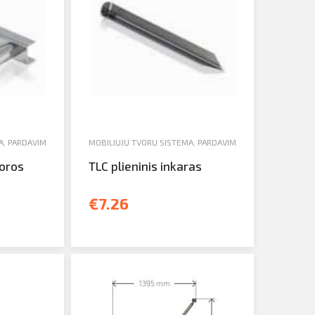
A
,
PARDAVIMAS
MOBILIŲJŲ TVORŲ SISTEMA
,
PARDAVIMAS
voros
TLC plieninis inkaras
€7.26