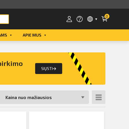
0
AMS
APIE MUS
Smart ID
ID card
pirkimo
Mobile ID
SIŲSTI