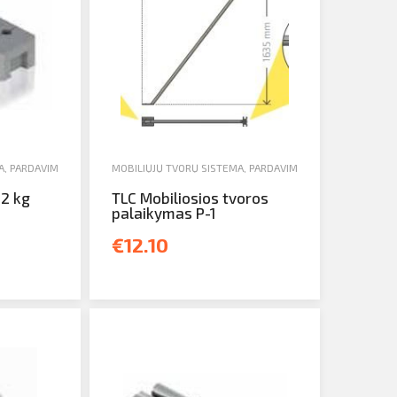
A
,
PARDAVIMAS
MOBILIŲJŲ TVORŲ SISTEMA
,
PARDAVIMAS
32 kg
TLC Mobiliosios tvoros
palaikymas P-1
€12.10