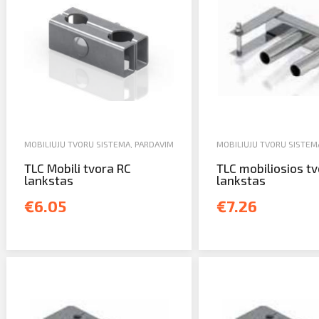
MOBILIŲJŲ TVORŲ SISTEMA
,
PARDAVIMAS
MOBILIŲJŲ TVORŲ SISTEM
TLC Mobili tvora RC
TLC mobiliosios t
lankstas
lankstas
€6.05
€7.26