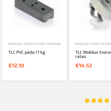
MOBILIŲJŲ TVORŲ SISTEMA
,
PARDAVIMAS
MOBILIŲJŲ TVORŲ SISTEM
TLC PVC pėda 17 kg
TLC Mobilus tvoro
ratas
€12.10
€14.52