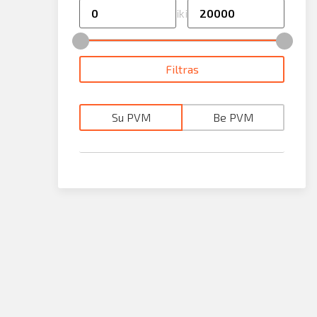
ilio informacija
iki
taktai
SIŲSTI
Filtras
ijungti
Su PVM
Be PVM