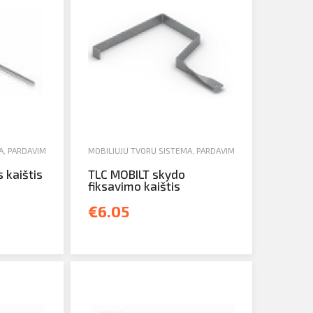
A
,
PARDAVIMAS
MOBILIŲJŲ TVORŲ SISTEMA
,
PARDAVIMAS
 kaištis
TLC MOBILT skydo
fiksavimo kaištis
€6.05