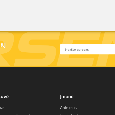
KĮ
tuvė
Įmonė
mas
Apie mus