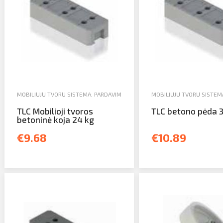
MOBILIŲJŲ TVORŲ SISTEMA
,
PARDAVIMAS
MOBILIŲJŲ TVORŲ SISTEM
TLC Mobilioji tvoros
TLC betono pėda 
betoninė koja 24 kg
€9.68
€10.89