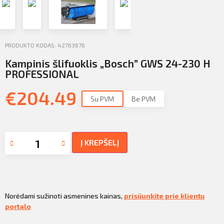
Profilio informacija
Kontaktai
PRODUKTO KODAS: 42763676
SIŲSTI
Atsijungti
Kampinis šlifuoklis „Bosch” GWS 24-230 H
PROFESSIONAL
€
204.49
Su PVM
Be PVM
Į KREPŠELĮ
Norėdami sužinoti asmenines kainas,
prisijunkite prie klientų
portalo