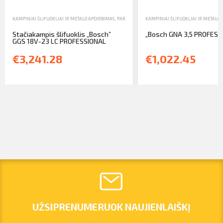
KAMPINIAI ŠLIFUOKLIAI IR METALO APDIRBIMAS
,
PARDAVIMAS
,
KAMPINIAI ŠLIFUOKLIAI IR METALO 
RANKINIAI IR ELEKTRINIAI ĮRANKIA
Stačiakampis šlifuoklis „Bosch”
„Bosch GNA 3,5 PROFESS
GGS 18V-23 LC PROFESSIONAL
€3,241.28
€1,022.45
UŽSIPRENUMERUOK NAUJIENLAIŠKĮ