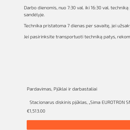
Darbo dienomis, nuo 7:30 val. iki 16:30 val. techn
sandėlyje.
Technika pristatoma 7 dienas per savaitę, jei užsa
Jei pasirinksite transportuoti techniką patys, rek
Pardavimas
,
Pjūklai ir darbastaliai
Stacionarus diskinis pjūklas, „Sima EUROTRON S
€1,513.00