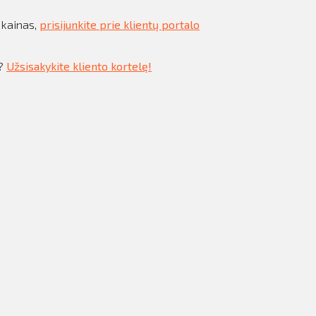
 kainas,
prisijunkite prie klientų portalo
s?
Užsisakykite kliento kortelę!