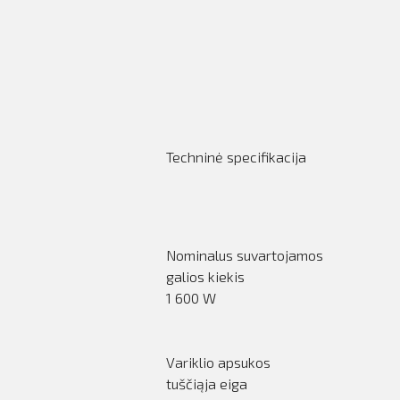
Techninė specifikacija
Nominalus suvartojamos
galios kiekis
1 600 W
Variklio apsukos
tuščiąja eiga