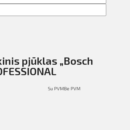
kinis pjūklas „Bosch
OFESSIONAL
Su PVM
Be PVM