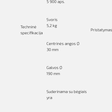
5 900 aps.
Svoris
5,2 kg
Techninė
Pristatyma
specifikacija
Centrinės angos Ø
30 mm
Galvos Ø
190 mm
Suderinama su bėgiais
yra