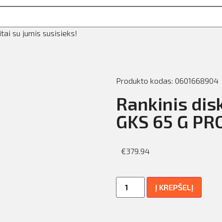
ai su jumis susisieks!
Produkto kodas: 0601668904
Rankinis dis
GKS 65 G PR
€
379.94
Į KREPŠELĮ