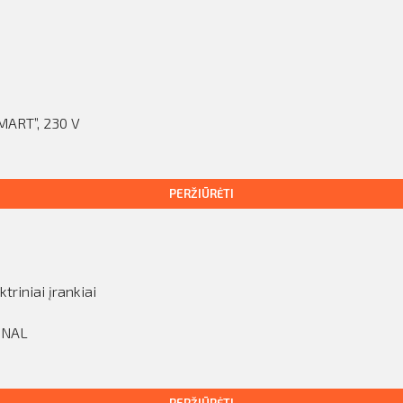
MART”, 230 V
PERŽIŪRĖTI
ktriniai įrankiai
ONAL
PERŽIŪRĖTI