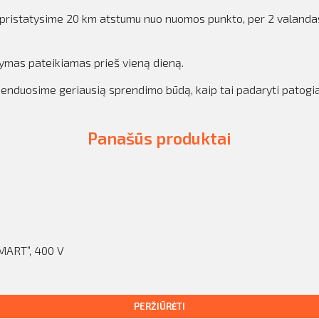
iką pristatysime 20 km atstumu nuo nuomos punkto, per 2 valan
kymas pateikiamas prieš vieną dieną.
omenduosime geriausią sprendimo būdą, kaip tai padaryti patogi
Panašūs produktai
MART”, 400 V
PERŽIŪRĖTI