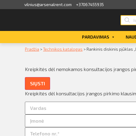
vilnius@arsenalrent.com
+37067455935
valga
PARDAVIMAS
NAUD
kaitos faktūros, važtaraščiai
Pradžia
>
Technikos katalogas
>
Rankinis diskinis pjūklas
i, atlikumi objektos
Kreipkitės dėl nemokamos konsultacijos įrangos pi
iūlymai
SIŲSTI
ėjimų sąrašas
Kreipkitės dėl konsultacijos įrangos pirkimo klausi
ito limito likutis
nvaras