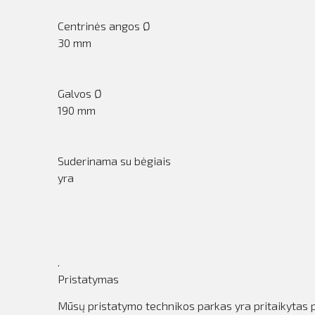
Centrinės angos Ø
30 mm
Galvos Ø
190 mm
Suderinama su bėgiais
yra
.
Pristatymas
Mūsų pristatymo technikos parkas yra pritaikytas pr