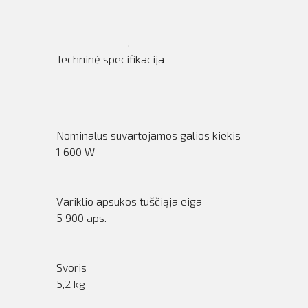
.
Techninė specifikacija
Nominalus suvartojamos galios kiekis
1 600 W
Variklio apsukos tuščiąja eiga
5 900 aps.
Svoris
5,2 kg