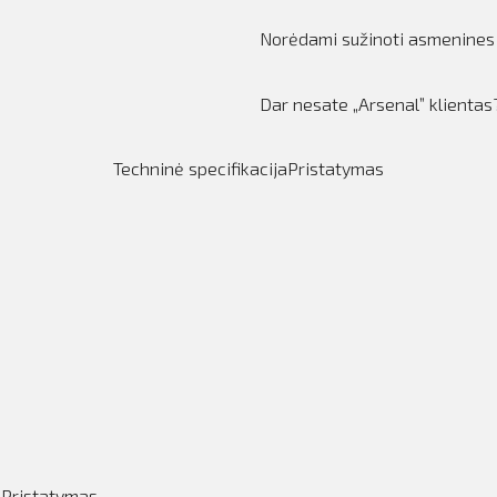
Norėdami sužinoti asmenines
Dar nesate „Arsenal” klienta
Techninė specifikacija
Pristatymas
Pristatymas