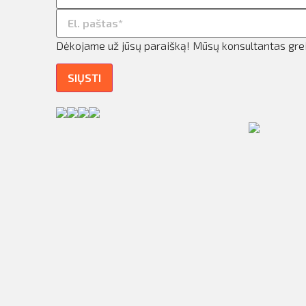
ilio informacija
taktai
Dėkojame už jūsų paraišką! Mūsų konsultantas greit
ijungti
SIŲSTI