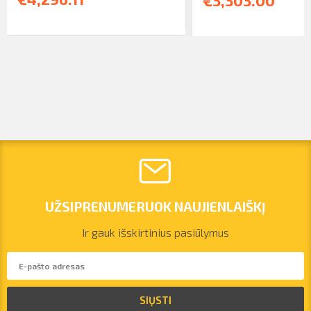
UŽSIPRENUMERUOK NAUJIENLAIŠKĮ
Ir gauk išskirtinius pasiūlymus
vilnius@arsenalrent.com
SIŲSTI