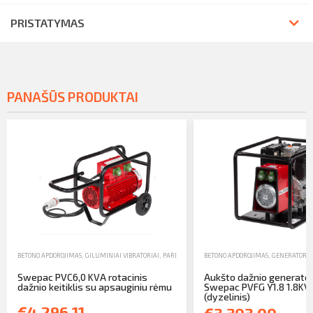
PRISTATYMAS
PANAŠŪS PRODUKTAI
BETONO APDOROJIMAS
,
GILUMINIAI VIBRATORIAI
,
PARDAVIMAS
BETONO APDOROJIMAS
,
GENERATORIA
Swepac PVC6,0 KVA rotacinis
Aukšto dažnio generator
dažnio keitiklis su apsauginiu rėmu
Swepac PVFG Y1.8 1.8KV
(dyzelinis)
€4,296.11
€3,303.00