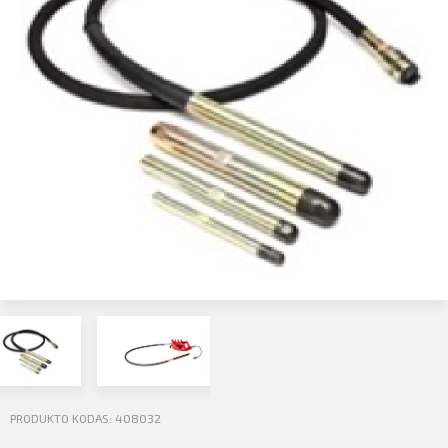
Profilio informacija
Kontaktai
SIŲSTI
Atsijungti
PRODUKTO KODAS: 408032