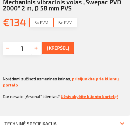
Mechaninis vibracinis volas „Swepac PVD
2000” 2 m, Ø 58 mm PVS
€
134
Su PVM
Be PVM
Į KREPŠELĮ
Norėdami sužinoti asmenines kainas,
prisijunkite prie klientų
portalo
Dar nesate „Arsenal” klientas?
Užsisakykite kliento kortelę!
TECHNINĖ SPECIFIKACIJA