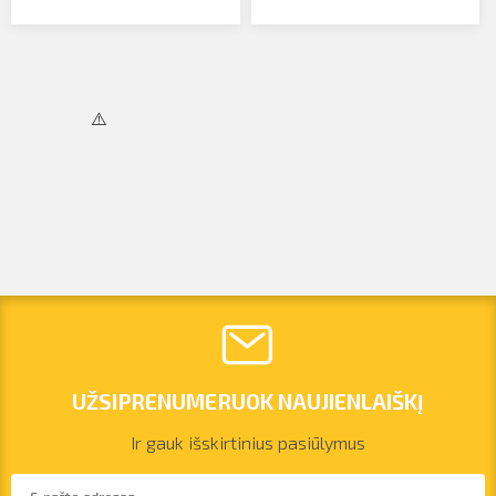
UŽSIPRENUMERUOK NAUJIENLAIŠKĮ
Ir gauk išskirtinius pasiūlymus