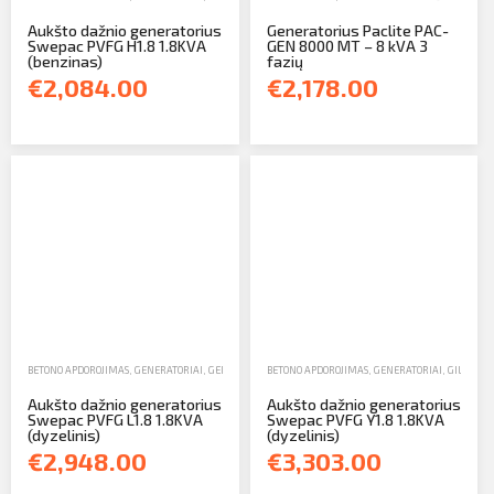
Aukšto dažnio generatorius
Generatorius Paclite PAC-
Swepac PVFG H1.8 1.8KVA
GEN 8000 MT – 8 kVA 3
(benzinas)
fazių
€2,084.00
€2,178.00
BETONO APDOROJIMAS
,
GENERATORIAI
,
GENERATORIAI IR APŠVIETIMO ĮRANGA
BETONO APDOROJIMAS
,
GENERATORIAI
,
GILUMINIAI VIBRATOR
,
GILUMINI
Aukšto dažnio generatorius
Aukšto dažnio generatorius
Swepac PVFG L1.8 1.8KVA
Swepac PVFG Y1.8 1.8KVA
(dyzelinis)
(dyzelinis)
€2,948.00
€3,303.00