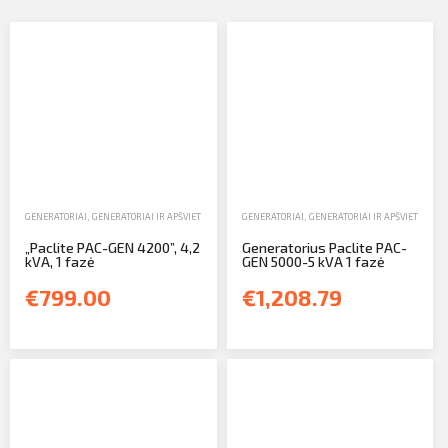
Profilio informacija
Kontaktai
SIŲSTI
Atsijungti
GENERATORIAI
,
GENERATORIAI IR APŠVIETIMO ĮRANGA
GENERATORIAI
,
PARDAVIMAS
,
GENERATORIAI IR APŠVIETIMO Į
„Paclite PAC-GEN 4200”, 4,2
Generatorius Paclite PAC-
kVA, 1 fazė
GEN 5000-5 kVA 1 fazė
€799.00
€1,208.79