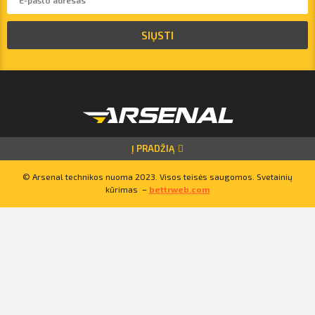
vilnius@arsenalrent.com
SIŲSTI
+37067455935
Lietuva
Latvija
Estija
Į PRADŽIĄ
© Arsenal technikos nuoma 2023. Visos teisės saugomos. Svetainių
kūrimas –
bettrweb.com