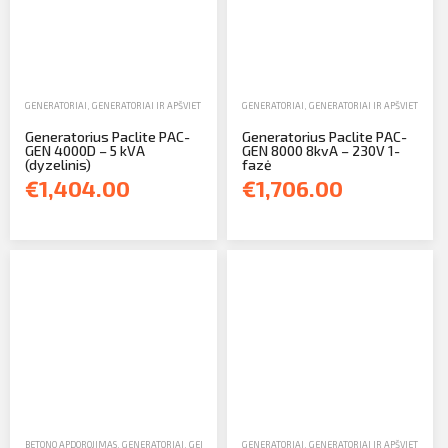
GENERATORIAI
,
GENERATORIAI IR APŠVIETIMO ĮRANGA
GENERATORIAI
,
PARDAVIMAS
,
GENERATORIAI IR APŠVIETIMO Į
Generatorius Paclite PAC-
Generatorius Paclite PAC-
GEN 4000D – 5 kVA
GEN 8000 8kvA – 230V 1-
(dyzelinis)
fazė
€1,404.00
€1,706.00
BETONO APDOROJIMAS
,
GENERATORIAI
,
GENERATORIAI IR APŠVIETIMO ĮRANGA
GENERATORIAI
,
GENERATORIAI IR APŠVIETIMO Į
,
GILUMINIAI VIBRATOR