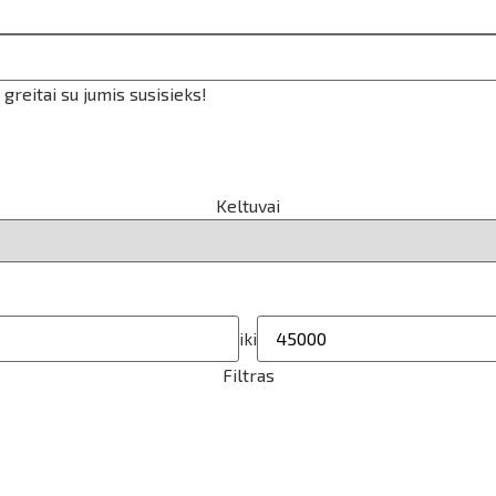
reitai su jumis susisieks!
Keltuvai
iki
Filtras