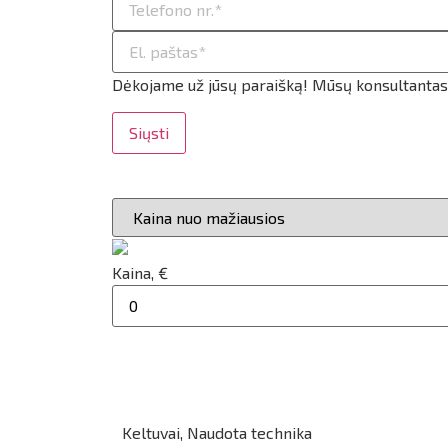
ilio informacija
taktai
Dėkojame už jūsų paraišką! Mūsų konsultantas g
ijungti
Siųsti
Kaina, €
Keltuvai
,
Naudota technika