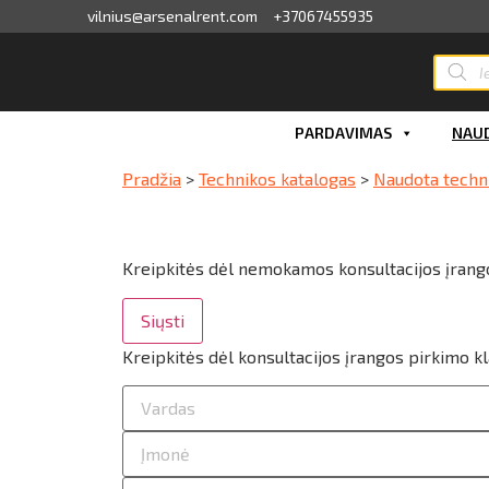
vilnius@arsenalrent.com
+37067455935
valga
PARDAVIMAS
NAUD
kaitos faktūros, važtaraščiai
Pradžia
>
Technikos katalogas
>
Naudota techn
i, atlikumi objektos
iūlymai
Kreipkitės dėl nemokamos konsultacijos įrang
Siųsti
ėjimų sąrašas
Kreipkitės dėl konsultacijos įrangos pirkimo k
ito limito likutis
nvaras