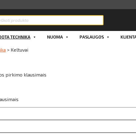
OTA TECHNIKA
NUOMA
PASLAUGOS
KLIENT
ika
>
Keltuvai
os pirkimo klausimais
lausimais