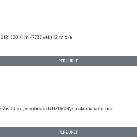
012“ (2014 m./7737 val.) 12 m d/a
PERŽIŪRĖTI
ukštis 10 m, „Sinoboom GTJZ0808“, su akumuliatoriumi
PERŽIŪRĖTI