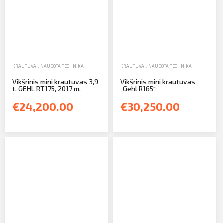
Profilio informacija
Kontaktai
SIŲSTI
Atsijungti
KRAUTUVAI
,
NAUDOTA TECHNIKA
KRAUTUVAI
,
NAUDOTA TECHNIKA
Vikšrinis mini krautuvas 3,9
Vikšrinis mini krautuvas
t, GEHL RT175, 2017 m.
„Gehl R165“
€24,200.00
€30,250.00