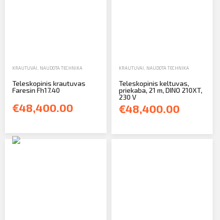
KRAUTUVAI
,
NAUDOTA TECHNIKA
KRAUTUVAI
,
NAUDOTA TECHNIKA
Teleskopinis krautuvas
Teleskopinis keltuvas,
Faresin Fh17.40
priekaba, 21 m, DINO 210XT,
230 V
€48,400.00
€48,400.00