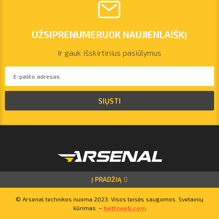
UŽSIPRENUMERUOK NAUJIENLAIŠKĮ
Ir gauk išskirtinius pasiūlymus
vilnius@arsenalrent.com
+37067455935
SIŲSTI
Lietuva
Latvija
Estija
Į PRADŽIĄ
© Arsenal technikos nuoma 2023. Visos teisės saugomos. Svetainių
kūrimas –
bettrweb.com