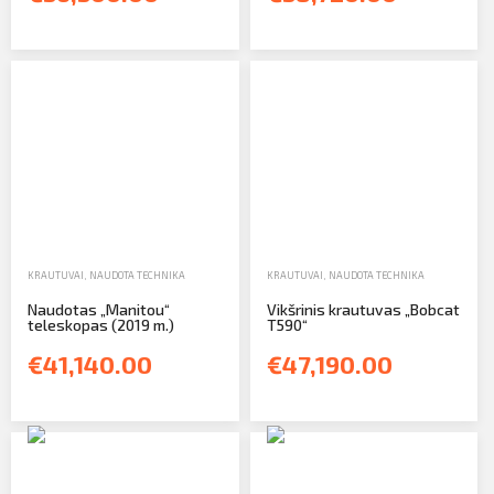
KRAUTUVAI
,
NAUDOTA TECHNIKA
KRAUTUVAI
,
NAUDOTA TECHNIKA
Naudotas „Manitou“
Vikšrinis krautuvas „Bobcat
teleskopas (2019 m.)
T590“
€41,140.00
€47,190.00