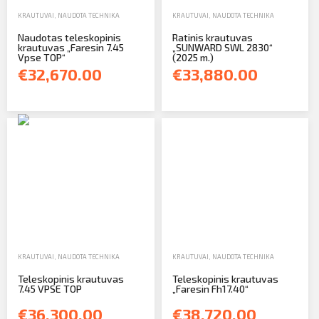
KRAUTUVAI
,
NAUDOTA TECHNIKA
KRAUTUVAI
,
NAUDOTA TECHNIKA
Naudotas teleskopinis
Ratinis krautuvas
krautuvas „Faresin 7.45
„SUNWARD SWL 2830“
Vpse TOP“
(2025 m.)
€32,670.00
€33,880.00
KRAUTUVAI
,
NAUDOTA TECHNIKA
KRAUTUVAI
,
NAUDOTA TECHNIKA
Teleskopinis krautuvas
Teleskopinis krautuvas
7.45 VPSE TOP
„Faresin Fh17.40“
€36,300.00
€38,720.00