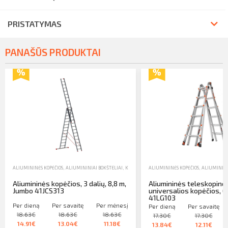
PRISTATYMAS
PANAŠŪS PRODUKTAI
ALIUMININĖS KOPĖČIOS
,
ALIUMININIAI BOKŠTELIAI, KOPĖČIOS IR DĖŽĖS
ALIUMININĖS KOPĖČIOS
,
NUOMA
,
ALIUMININIA
Aliumininės kopėčios, 3 dalių, 8,8 m,
Aliumininės teleskopinė
Jumbo 41JCS313
universalios kopėčios, 6
41LG103
Per dieną
Per savaitę
Per mėnesį
Per dieną
Per savaitę
18.63€
18.63€
18.63€
17.30€
17.30€
14.91€
13.04€
11.18€
13.84€
12.11€