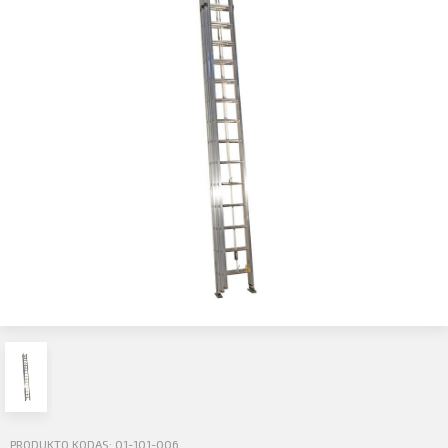
Profilio informacija
Kontaktai
Atsijungti
SIŲSTI
PRODUKTO KODAS: 01-101-006