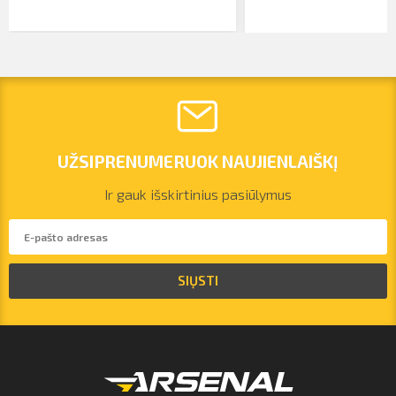
UŽSIPRENUMERUOK NAUJIENLAIŠKĮ
Ir gauk išskirtinius pasiūlymus
vilnius@arsenalrent.com
SIŲSTI
+37067455935
Lietuva
Latvija
Estija