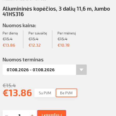
Aliumininės kopėčios, 3 dalių 11,6 m, Jumbo
41HS316
Nuomos kaina:
Per dieną
Per savaitę
Per mėnesį
€
15.4
€
15.4
€
15.4
€
13.86
€
12.32
€
10.78
Nuomos terminas
€
15.4
€
13.86
Su PVM
Be PVM
Į KREPŠELĮ