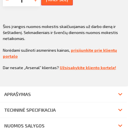
Šios įrangos nuomos mokestis skaičiuojamas už darbo dieną ir
šeštadienį. Sekmadieniais ir švenčių dienomis nuomos mokestis
netaikomas.
Norėdami sužinoti asmenines kainas,
prisijunkite prie klientų
portalo
Dar nesate „Arsenal” klientas?
Užsisakykite kliento kortelę!
APRAŠYMAS
TECHNINĖ SPECIFIKACIJA
NUOMOS SĄLYGOS