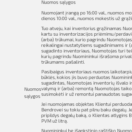
Nuomos sąlygos
Nuomojant įrangą po
16:00 val., nuomos mo
dienos 10:00 val., nuomos mokestis už grąž
Tuo atveju, kai inventorius grąžinamas Nuo
kartu su inventorizacijos priėmimu/perdavim
(arba) trūkumai, kurio pagrindu Nuomotojas 
reikalingai nustatytiems sugadinimams ir (
sugadinto inventoriaus, Nuomotojas turi tei
kurių pagrindu Nuomininkui išrašoma prival
trūkumams pašalinti.
Pasibaigus inventoriaus nuomos laikotarpiu
būklės, kokios jis buvo perduotas Nuominin
sugadintas, Nuomotojas inventorių išvalo i
valymą ir (arba) remontą Nuomotojas taiko
Nuomos
susimokėti ir už remontui panaudotas sugad
sąlygos
Jei nuomojamas objektas Klientui perduodam
Bendrovei su tokiu pat pilnu baku degalų.
J
pripildys degalų baką, o Klientas atlygins
PVM už litrą.
Nuomininkui be išankstinio raštiško Nuomo