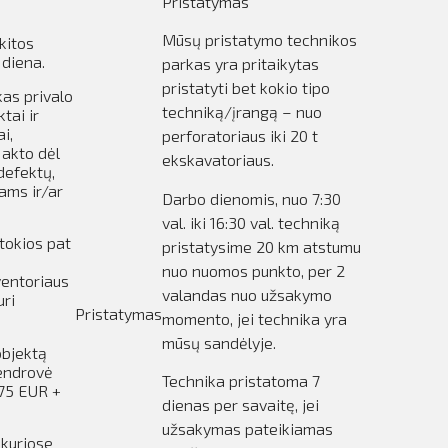
Pristatymas
Mūsų pristatymo technikos
kitos
 diena.
parkas yra pritaikytas
pristatyti bet kokio tipo
kas privalo
techniką/įrangą – nuo
tai ir
i,
perforatoriaus iki 20 t
 akto dėl
ekskavatoriaus.
defektų,
ams ir/ar
Darbo dienomis, nuo 7:30
val. iki 16:30 val. techniką
tokios pat
pristatysime 20 km atstumu
nuo nuomos punkto, per 2
ventoriaus
valandas nuo užsakymo
uri
Pristatymas
momento, jei technika yra
mūsų sandėlyje.
objektą
Bendrovė
Technika pristatoma 7
,75 EUR +
dienas per savaitę, jei
užsakymas pateikiamas
 kuriose