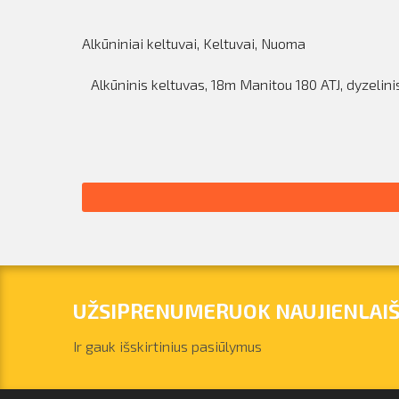
Alkūniniai keltuvai
,
Keltuvai
,
Nuoma
Alkūninis keltuvas, 18m Manitou 180 ATJ, dyzelini
UŽSIPRENUMERUOK NAUJIENLAIŠ
Ir gauk išskirtinius pasiūlymus