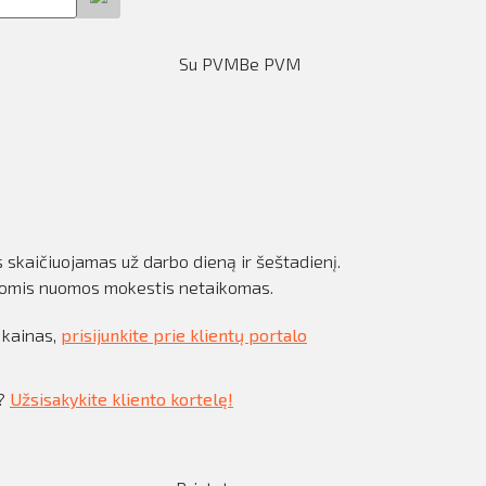
Su PVM
Be PVM
skaičiuojamas už darbo dieną ir šeštadienį.
nomis nuomos mokestis netaikomas.
 kainas,
prisijunkite prie klientų portalo
s?
Užsisakykite kliento kortelę!