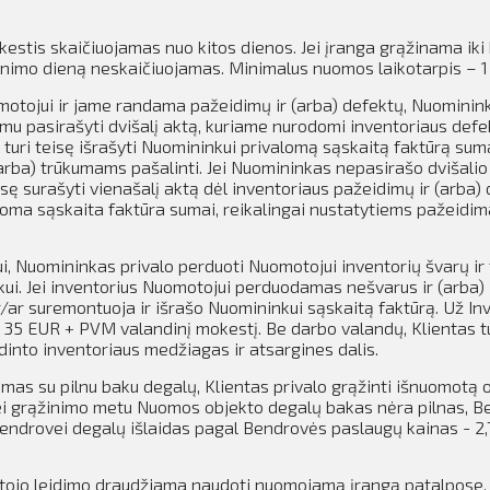
kestis skaičiuojamas nuo kitos dienos.
Jei įranga grąžinama iki 
inimo dieną neskaičiuojamas.
Minimalus nuomos laikotarpis – 1
motojui ir jame randama pažeidimų ir (arba) defektų, Nuominin
u pasirašyti dvišalį aktą, kuriame nurodomi inventoriaus defek
turi teisę išrašyti Nuomininkui privalomą sąskaitą faktūrą suma
arba) trūkumams pašalinti. Jei Nuomininkas nepasirašo dvišalio
sę surašyti vienašalį aktą dėl inventoriaus pažeidimų ir (arba) 
oma sąskaita faktūra sumai, reikalingai nustatytiems pažeidim
i, Nuomininkas privalo perduoti Nuomotojui inventorių švarų ir 
kui. Jei inventorius Nuomotojui perduodamas nešvarus ir (arba)
r/ar suremontuoja ir išrašo Nuomininkui sąskaitą faktūrą. Už In
 35 EUR + PVM valandinį mokestį. Be darbo valandų, Klientas t
into inventoriaus medžiagas ir atsargines dalis.
as su pilnu baku degalų, Klientas privalo grąžinti išnuomotą 
ei grąžinimo metu Nuomos objekto degalų bakas nėra pilnas, 
 Bendrovei degalų išlaidas pagal Bendrovės paslaugų kainas - 2
tojo leidimo draudžiama naudoti nuomojamą įrangą patalpose,