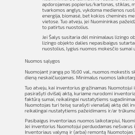
apdorojamas popierius/kartonas, stiklas, m
tvarkomos anglys, vykdoma medienos ruoša i
energija, biomasė, bet kokios cheminės med
vietose.
Tuo atveju, jei Nuomininkas pažeidž
to patirtus nuostolius.
Jei Šalys susitaria dėl minimalaus lizingo 
lizingo objekto dalies nepasibaigus sutar
nuostolius, lygius nuomos mokesčio sumai u
Nuomos sąlygos
Nuomojant įrangą po
16:00 val., nuomos mokestis s
dieną neskaičiuojamas.
Minimalus nuomos laikotarp
Tuo atveju, kai inventorius grąžinamas Nuomotojui 
pasirašyti dvišalį aktą, kuriame nurodomi inventori
faktūrą sumai, reikalingai nustatytiems sugadinima
Nuomotojas turi teisę surašyti vienašalį aktą dėl i
reikalingai nustatytiems pažeidimams ir/ar trūkuma
Pasibaigus inventoriaus nuomos laikotarpiui, Nuomin
Jei inventorius Nuomotojui perduodamas nešvarus ir
Inventoriaus valymą ir (arba) remontą Nuomotojas 