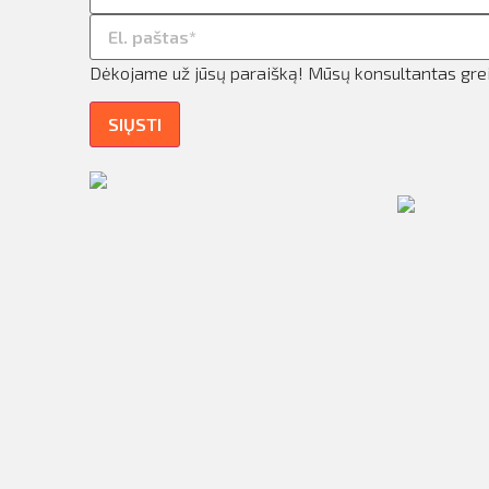
ilio informacija
taktai
Dėkojame už jūsų paraišką! Mūsų konsultantas greit
ijungti
SIŲSTI