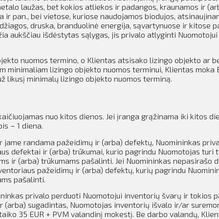
etalo laužas, bet kokios atliekos ir padangos, kraunamos ir (ar
r pan., bei vietose, kuriose naudojamos biodujos, atsinaujinan
žiagos, druska, branduolinė energija, sąvartynuose ir kitose 
ia aukščiau išdėstytas sąlygas, jis privalo atlyginti Nuomotojui
objekto nuomos termino, o Klientas atsisako lizingo objekto ar b
tam minimaliam lizingo objekto nuomos terminui, Klientas moka
ž likusį minimalų lizingo objekto nuomos terminą.
kaičiuojamas nuo kitos dienos.
Jei įranga grąžinama iki kitos d
is – 1 diena.
ir jame randama pažeidimų ir (arba) defektų, Nuomininkas priv
aus defektai ir (arba) trūkumai, kurio pagrindu Nuomotojas turi 
ms ir (arba) trūkumams pašalinti. Jei Nuomininkas nepasirašo dv
nventoriaus pažeidimų ir (arba) defektų, kurių pagrindu Nuomin
ms pašalinti.
inkas privalo perduoti Nuomotojui inventorių švarų ir tokios p
 (arba) sugadintas, Nuomotojas inventorių išvalo ir/ar suremon
taiko 35 EUR + PVM valandinį mokestį. Be darbo valandų, Klient