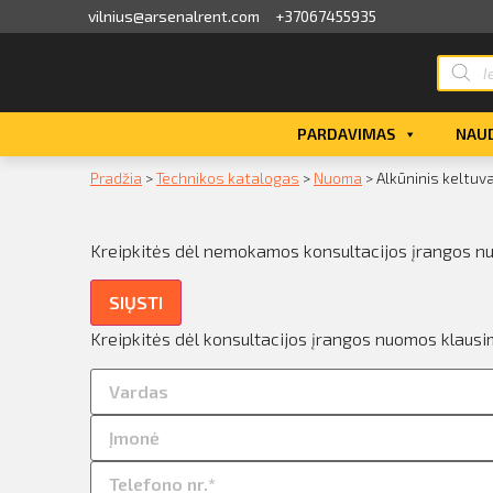
vilnius@arsenalrent.com
+37067455935
valga
PARDAVIMAS
NAUD
kaitos faktūros, važtaraščiai
Pradžia
>
Technikos katalogas
>
Nuoma
>
Alkūninis keltuva
i, atlikumi objektos
Kreipkitės dėl nemokamos konsultacijos įrangos n
iūlymai
SIŲSTI
ėjimų sąrašas
Kreipkitės dėl konsultacijos įrangos nuomos klausi
ito limito likutis
nvaras