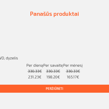
Panašūs produktai
D, dyzelis
Per dieną
Per savaitę
Per mėnesį
330.33€
330.33€
330.33€
231.23€
198.20€
165.17€
PERŽIŪRĖTI