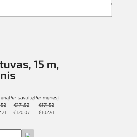
tuvas, 15 m,
nis
ieną
Per savaitę
Per mėnesį
.52
€
171.52
€
171.52
.21
€
120.07
€
102.91