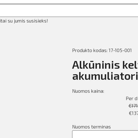
ai su jumis susisieks!
Produkto kodas: 17-105-001
Alkūninis kel
akumuliatori
Nuomos kaina:
Per d
€
171
€
137
Nuomos terminas