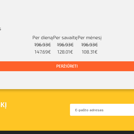
s
Per dieną
Per savaitę
Per mėnesį
196.93€
196.93€
196.93€
147.69€
128.01€
108.31€
PERŽIŪRĖTI
KĮ