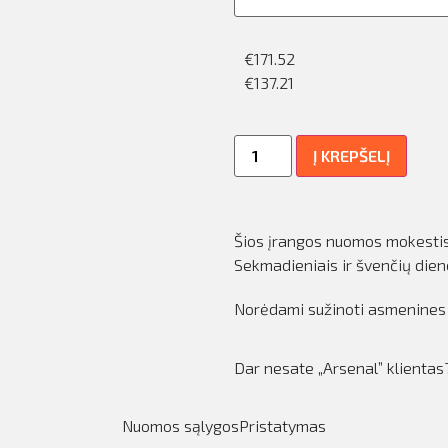
€
171.52
€
137.21
Į KREPŠELĮ
Šios įrangos nuomos mokestis 
Sekmadieniais ir švenčių die
Norėdami sužinoti asmenines
Dar nesate „Arsenal” klienta
Nuomos sąlygos
Pristatymas