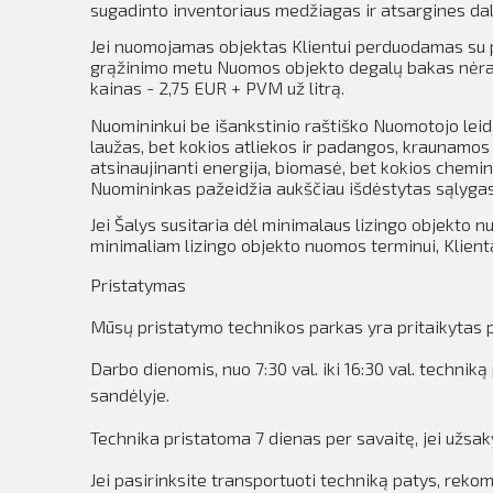
sugadinto inventoriaus medžiagas ir atsargines dal
Jei nuomojamas objektas Klientui perduodamas su pi
grąžinimo metu Nuomos objekto degalų bakas nėra p
kainas - 2,75 EUR + PVM už litrą.
Nuomininkui be išankstinio raštiško Nuomotojo lei
laužas, bet kokios atliekos ir padangos, kraunamos
atsinaujinanti energija, biomasė, bet kokios chemi
Nuomininkas pažeidžia aukščiau išdėstytas sąlygas, j
Jei Šalys susitaria dėl minimalaus lizingo objekto 
minimaliam lizingo objekto nuomos terminui, Klien
Pristatymas
Mūsų pristatymo technikos parkas yra pritaikytas pr
Darbo dienomis, nuo 7:30 val. iki 16:30 val. techn
sandėlyje.
Technika pristatoma 7 dienas per savaitę, jei užsa
Jei pasirinksite transportuoti techniką patys, rek