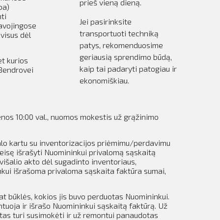
prieš vieną dieną.
ba)
ti
Jei pasirinksite
pavojingose
transportuoti techniką
 visus dėl
patys, rekomenduosime
geriausią sprendimo būdą,
et kurios
kaip tai padaryti patogiau ir
 Bendrovei
ekonomiškiau.
ienos 10:00 val., nuomos mokestis už grąžinimo
alo kartu su inventorizacijos priėmimu/perdavimu
teisę išrašyti Nuomininkui privalomą sąskaitą
išalio akto dėl sugadinto inventoriaus,
inkui išrašoma privaloma sąskaita faktūra sumai,
at būklės, kokios jis buvo perduotas Nuomininkui.
tuoja ir išrašo Nuomininkui sąskaitą faktūrą. Už
as turi susimokėti ir už remontui panaudotas