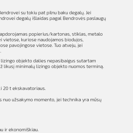
endrovei su tokiu pat pilnu baku degalų.
Jei
endrovei degalų išlaidas pagal Bendrovės paslaugų
apdorojamas popierius/kartonas, stiklas, metalo
ei vietose, kuriose naudojamos biodujos,
tose pavojingose vietose.
Tuo atveju, jei
.
s lizingo objekto dalies nepasibaigus sutartam
 likusį minimalų lizingo objekto nuomos terminą.
i 20 t ekskavatoriaus.
das nuo užsakymo momento, jei technika yra mūsų
au ir ekonomiškiau.