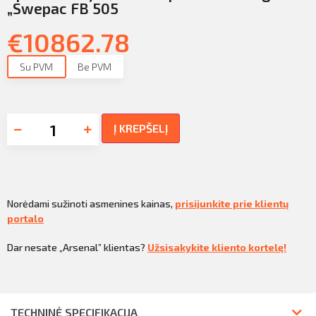
„Swepac FB 505
€
10862.78
Su PVM
Be PVM
Į KREPŠELĮ
Norėdami sužinoti asmenines kainas,
prisijunkite prie klientų
portalo
Dar nesate „Arsenal” klientas?
Užsisakykite kliento kortelę!
TECHNINĖ SPECIFIKACIJA