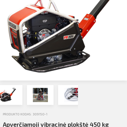
Profilio informacija
Kontaktai
SIŲSTI
Atsijungti
PRODUKTO KODAS: 309150-1
Apverčiamoji vibracinė plokštė 450 kg