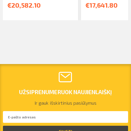
€20,582.10
€17,641.80
UŽSIPRENUMERUOK NAUJIENLAIŠKĮ
Ir gauk išskirtinius pasiūlymus
vilnius@arsenalrent.com