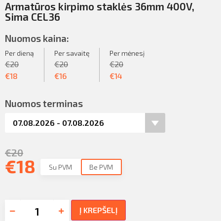
Armatūros kirpimo staklės 36mm 400V,
Sima CEL36
Nuomos kaina:
Per dieną
Per savaitę
Per mėnesį
€
20
€
20
€
20
€
18
€
16
€
14
Nuomos terminas
€
20
€
18
Su PVM
Be PVM
Į KREPŠELĮ