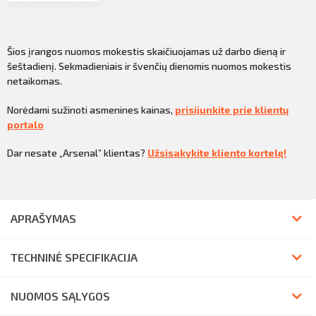
Šios įrangos nuomos mokestis skaičiuojamas už darbo dieną ir
šeštadienį. Sekmadieniais ir švenčių dienomis nuomos mokestis
netaikomas.
Norėdami sužinoti asmenines kainas,
prisijunkite prie klientų
portalo
Dar nesate „Arsenal” klientas?
Užsisakykite kliento kortelę!
APRAŠYMAS
TECHNINĖ SPECIFIKACIJA
NUOMOS SĄLYGOS