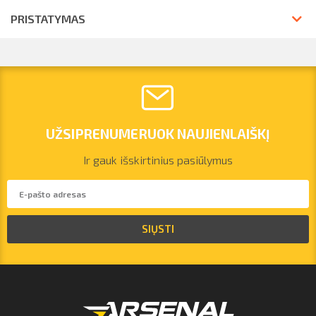
PRISTATYMAS
UŽSIPRENUMERUOK NAUJIENLAIŠKĮ
Ir gauk išskirtinius pasiūlymus
vilnius@arsenalrent.com
SIŲSTI
+37067455935
Lietuva
Latvija
Estija