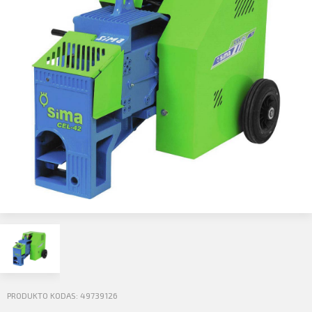
Profilio informacija
Kontaktai
SIŲSTI
Atsijungti
PRODUKTO KODAS: 49739126