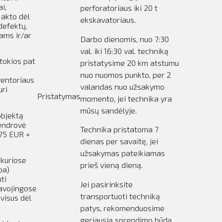
i,
perforatoriaus iki 20 t
 akto dėl
ekskavatoriaus.
defektų,
ams ir/ar
Darbo dienomis, nuo 7:30
val. iki 16:30 val. techniką
tokios pat
pristatysime 20 km atstumu
nuo nuomos punkto, per 2
ventoriaus
valandas nuo užsakymo
uri
Pristatymas
momento, jei technika yra
mūsų sandėlyje.
objektą
Bendrovė
Technika pristatoma 7
,75 EUR +
dienas per savaitę, jei
užsakymas pateikiamas
 kuriose
prieš vieną dieną.
ba)
ti
Jei pasirinksite
pavojingose
transportuoti techniką
 visus dėl
patys, rekomenduosime
geriausią sprendimo būdą,