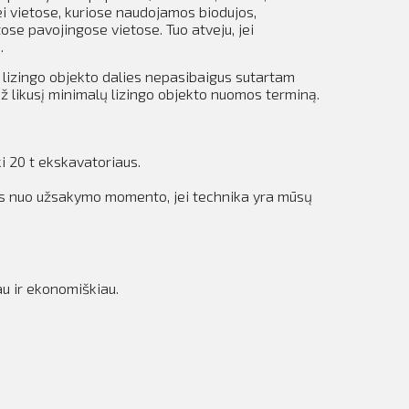
ei vietose, kuriose naudojamos biodujos,
tose pavojingose vietose.
Tuo atveju, jei
.
s lizingo objekto dalies nepasibaigus sutartam
 likusį minimalų lizingo objekto nuomos terminą.
i 20 t ekskavatoriaus.
das nuo užsakymo momento, jei technika yra mūsų
au ir ekonomiškiau.