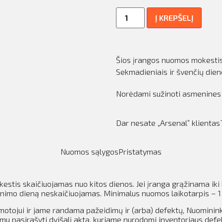
Į KREPŠELĮ
Šios įrangos nuomos mokestis 
Sekmadieniais ir švenčių die
Norėdami sužinoti asmenines
Dar nesate „Arsenal” klienta
Nuomos sąlygos
Pristatymas
kestis skaičiuojamas nuo kitos dienos.
Jei įranga grąžinama iki 
inimo dieną neskaičiuojamas.
Minimalus nuomos laikotarpis – 1
motojui ir jame randama pažeidimų ir (arba) defektų, Nuominin
u pasirašyti dvišalį aktą, kuriame nurodomi inventoriaus defek