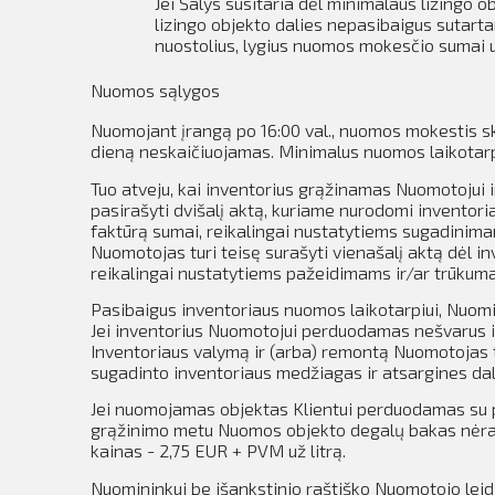
Jei Šalys susitaria dėl minimalaus lizingo 
lizingo objekto dalies nepasibaigus sutar
nuostolius, lygius nuomos mokesčio sumai u
Nuomos sąlygos
Nuomojant įrangą po
16:00 val., nuomos mokestis s
dieną neskaičiuojamas.
Minimalus nuomos laikotarp
Tuo atveju, kai inventorius grąžinamas Nuomotojui 
pasirašyti dvišalį aktą, kuriame nurodomi inventori
faktūrą sumai, reikalingai nustatytiems sugadinima
Nuomotojas turi teisę surašyti vienašalį aktą dėl i
reikalingai nustatytiems pažeidimams ir/ar trūkuma
Pasibaigus inventoriaus nuomos laikotarpiui, Nuomin
Jei inventorius Nuomotojui perduodamas nešvarus ir
Inventoriaus valymą ir (arba) remontą Nuomotojas 
sugadinto inventoriaus medžiagas ir atsargines dal
Jei nuomojamas objektas Klientui perduodamas su pi
grąžinimo metu Nuomos objekto degalų bakas nėra p
kainas - 2,75 EUR + PVM už litrą.
Nuomininkui be išankstinio raštiško Nuomotojo lei