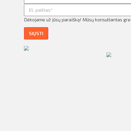
ilio informacija
taktai
Dėkojame už jūsų paraišką! Mūsų konsultantas greit
ijungti
SIŲSTI