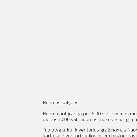
Nuomos sąlygos
Nuomojant įrangą po
16:00 val., nuomos mo
dienos 10:00 val., nuomos mokestis už grąž
Tuo atveju, kai inventorius grąžinamas Nuo
kartu su inventorizacijos priėmimu/perdavim