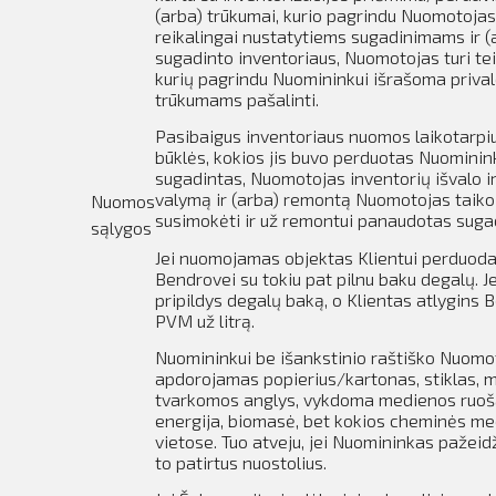
(arba) trūkumai, kurio pagrindu Nuomotojas 
reikalingai nustatytiems sugadinimams ir (
sugadinto inventoriaus, Nuomotojas turi tei
kurių pagrindu Nuomininkui išrašoma prival
trūkumams pašalinti.
Pasibaigus inventoriaus nuomos laikotarpiu
būklės, kokios jis buvo perduotas Nuominin
sugadintas, Nuomotojas inventorių išvalo i
valymą ir (arba) remontą Nuomotojas taiko
Nuomos
susimokėti ir už remontui panaudotas sugad
sąlygos
Jei nuomojamas objektas Klientui perduodam
Bendrovei su tokiu pat pilnu baku degalų.
J
pripildys degalų baką, o Klientas atlygins
PVM už litrą.
Nuomininkui be išankstinio raštiško Nuomo
apdorojamas popierius/kartonas, stiklas, m
tvarkomos anglys, vykdoma medienos ruoša i
energija, biomasė, bet kokios cheminės med
vietose.
Tuo atveju, jei Nuomininkas pažeidž
to patirtus nuostolius.