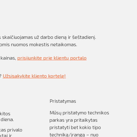
skaičiuojamas už darbo dieną ir šeštadienį.
nomis nuomos mokestis netaikomas.
 kainas,
prisijunkite prie klientų portalo
s?
Užsisakykite kliento kortelę!
Pristatymas
Mūsų pristatymo technikos
kitos
 diena.
parkas yra pritaikytas
pristatyti bet kokio tipo
kas privalo
techniką/įrangą – nuo
tai ir