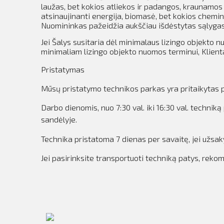
laužas, bet kokios atliekos ir padangos, kraunamos
atsinaujinanti energija, biomasė, bet kokios chemi
Nuomininkas pažeidžia aukščiau išdėstytas sąlygas, j
Jei Šalys susitaria dėl minimalaus lizingo objekto 
minimaliam lizingo objekto nuomos terminui, Klien
Pristatymas
Mūsų pristatymo technikos parkas yra pritaikytas pr
Darbo dienomis, nuo 7:30 val. iki 16:30 val. techn
sandėlyje.
Technika pristatoma 7 dienas per savaitę, jei užsa
Jei pasirinksite transportuoti techniką patys, rek