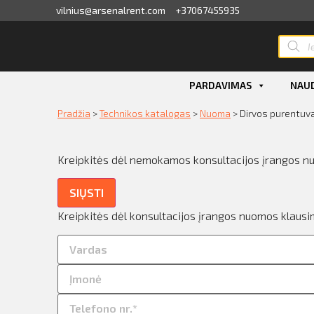
vilnius@arsenalrent.com
+37067455935
valga
PARDAVIMAS
NAUD
kaitos faktūros, važtaraščiai
Pradžia
>
Technikos katalogas
>
Nuoma
>
Dirvos purentuv
i, atlikumi objektos
Kreipkitės dėl nemokamos konsultacijos įrangos n
iūlymai
SIŲSTI
ėjimų sąrašas
Kreipkitės dėl konsultacijos įrangos nuomos klausi
ito limito likutis
nvaras