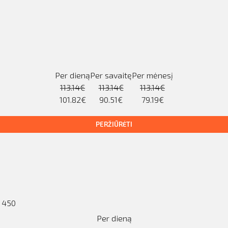
Per dieną
Per savaitę
Per mėnesį
113.14€
113.14€
113.14€
101.82€
90.51€
79.19€
PERŽIŪRĖTI
D 450
Per dieną