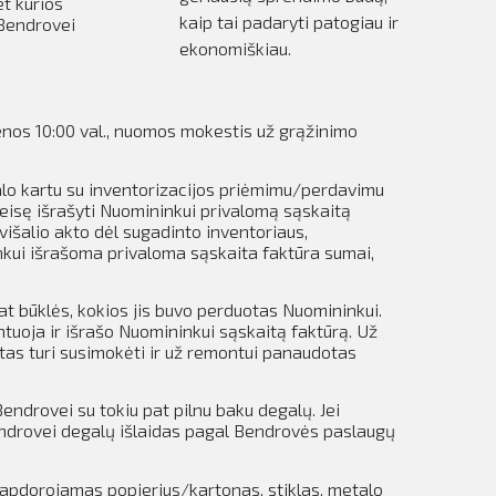
et kurios
kaip tai padaryti patogiau ir
 Bendrovei
ekonomiškiau.
ienos 10:00 val., nuomos mokestis už grąžinimo
alo kartu su inventorizacijos priėmimu/perdavimu
teisę išrašyti Nuomininkui privalomą sąskaitą
išalio akto dėl sugadinto inventoriaus,
inkui išrašoma privaloma sąskaita faktūra sumai,
at būklės, kokios jis buvo perduotas Nuomininkui.
tuoja ir išrašo Nuomininkui sąskaitą faktūrą. Už
as turi susimokėti ir už remontui panaudotas
endrovei su tokiu pat pilnu baku degalų.
Jei
endrovei degalų išlaidas pagal Bendrovės paslaugų
apdorojamas popierius/kartonas, stiklas, metalo