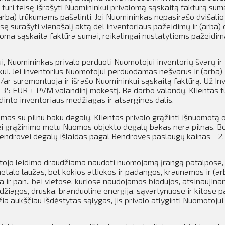
turi teisę išrašyti Nuomininkui privalomą sąskaitą faktūrą suma
arba) trūkumams pašalinti. Jei Nuomininkas nepasirašo dvišalio
sę surašyti vienašalį aktą dėl inventoriaus pažeidimų ir (arba) 
oma sąskaita faktūra sumai, reikalingai nustatytiems pažeidim
i, Nuomininkas privalo perduoti Nuomotojui inventorių švarų ir 
kui. Jei inventorius Nuomotojui perduodamas nešvarus ir (arba)
r/ar suremontuoja ir išrašo Nuomininkui sąskaitą faktūrą. Už In
 35 EUR + PVM valandinį mokestį. Be darbo valandų, Klientas t
into inventoriaus medžiagas ir atsargines dalis.
as su pilnu baku degalų, Klientas privalo grąžinti išnuomotą 
ei grąžinimo metu Nuomos objekto degalų bakas nėra pilnas, 
 Bendrovei degalų išlaidas pagal Bendrovės paslaugų kainas - 2
tojo leidimo draudžiama naudoti nuomojamą įrangą patalpose,
etalo laužas, bet kokios atliekos ir padangos, kraunamos ir (ar
r pan., bei vietose, kuriose naudojamos biodujos, atsinaujinan
žiagos, druska, branduolinė energija, sąvartynuose ir kitose 
ia aukščiau išdėstytas sąlygas, jis privalo atlyginti Nuomotojui