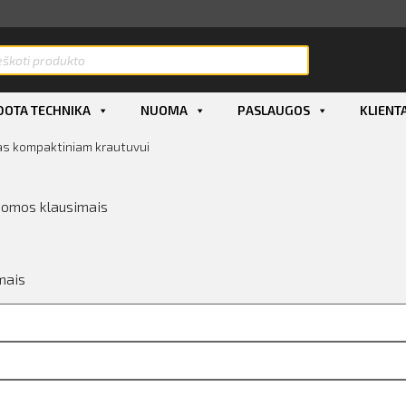
OTA TECHNIKA
NUOMA
PASLAUGOS
KLIENT
as kompaktiniam krautuvui
uomos klausimais
mais