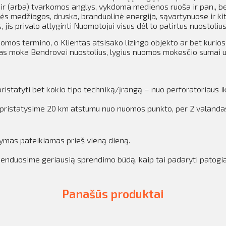
 ir (arba) tvarkomos anglys, vykdoma medienos ruoša ir pan., b
nės medžiagos, druska, branduolinė energija, sąvartynuose ir ki
is privalo atlyginti Nuomotojui visus dėl to patirtus nuostolius
nuomos termino, o Klientas atsisako lizingo objekto ar bet kurio
tas moka Bendrovei nuostolius, lygius nuomos mokesčio sumai už
istatyti bet kokio tipo techniką/įrangą – nuo perforatoriaus ik
iką pristatysime 20 km atstumu nuo nuomos punkto, per 2 valan
kymas pateikiamas prieš vieną dieną.
omenduosime geriausią sprendimo būdą, kaip tai padaryti patogi
Panašūs produktai