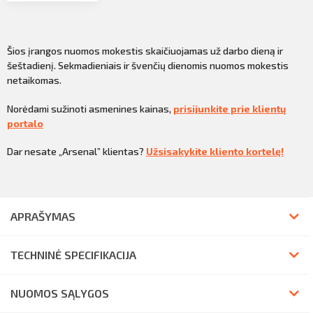
Šios įrangos nuomos mokestis skaičiuojamas už darbo dieną ir
šeštadienį. Sekmadieniais ir švenčių dienomis nuomos mokestis
netaikomas.
Norėdami sužinoti asmenines kainas,
prisijunkite prie klientų
portalo
Dar nesate „Arsenal” klientas?
Užsisakykite kliento kortelę!
APRAŠYMAS
TECHNINĖ SPECIFIKACIJA
NUOMOS SĄLYGOS