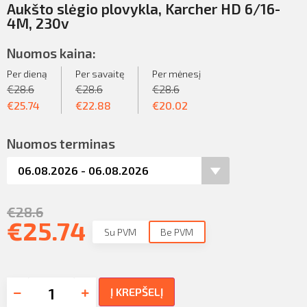
Aukšto slėgio plovykla, Karcher HD 6/16-
4M, 230v
Nuomos kaina:
Per dieną
Per savaitę
Per mėnesį
€
28.6
€
28.6
€
28.6
€
25.74
€
22.88
€
20.02
Nuomos terminas
€
28.6
€
25.74
Su PVM
Be PVM
Į KREPŠELĮ