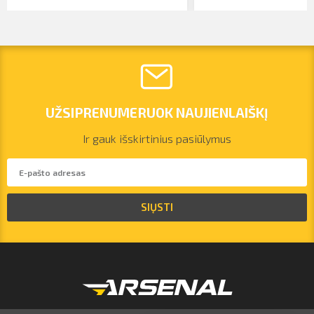
UŽSIPRENUMERUOK NAUJIENLAIŠKĮ
Ir gauk išskirtinius pasiūlymus
vilnius@arsenalrent.com
SIŲSTI
+37067455935
Lietuva
Latvija
Estija