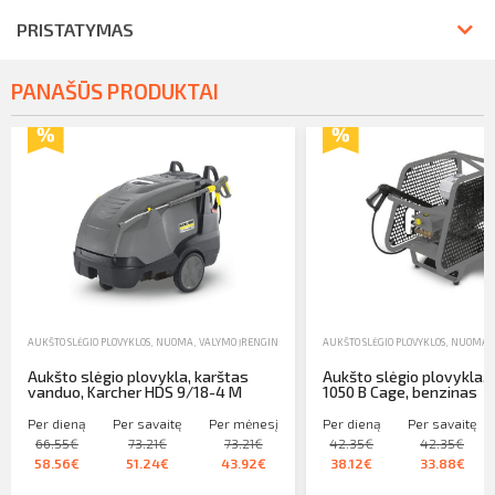
PRISTATYMAS
PANAŠŪS PRODUKTAI
AUKŠTO SLĖGIO PLOVYKLOS
,
NUOMA
,
VALYMO ĮRENGINIAI
AUKŠTO SLĖGIO PLOVYKLOS
,
NUOMA
,
Aukšto slėgio plovykla, karštas
Aukšto slėgio plovykla, 
vanduo, Karcher HDS 9/18-4 M
1050 B Cage, benzinas
Per dieną
Per savaitę
Per mėnesį
Per dieną
Per savaitę
66.55€
73.21€
73.21€
42.35€
42.35€
58.56€
51.24€
43.92€
38.12€
33.88€