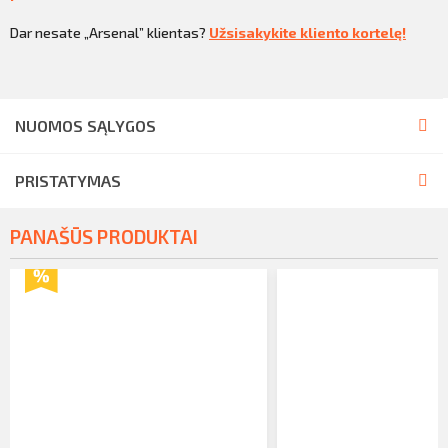
Dar nesate „Arsenal” klientas?
Užsisakykite kliento kortelę!
NUOMOS SĄLYGOS
PRISTATYMAS
PANAŠŪS PRODUKTAI