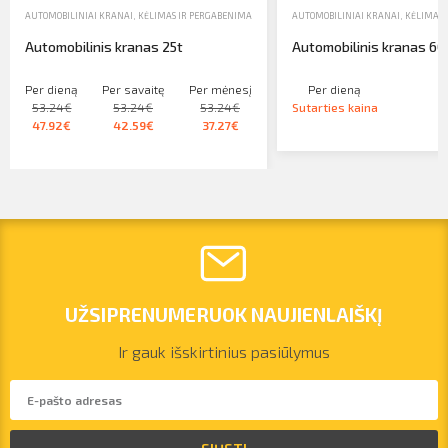
AUTOMOBILINIAI KRANAI
,
KĖLIMAS IR PERGABENIMAS-LIFTAI, GERVĖS, DOMKRATAI
AUTOMOBILINIAI KRANAI
,
NUOMA
,
KĖLIMAS 
Automobilinis kranas 25t
Automobilinis kranas 60
Per dieną
Per savaitę
Per mėnesį
Per dieną
53.24€
53.24€
53.24€
Sutarties kaina
47.92€
42.59€
37.27€
UŽSIPRENUMERUOK NAUJIENLAIŠKĮ
Ir gauk išskirtinius pasiūlymus
vilnius@arsenalrent.com