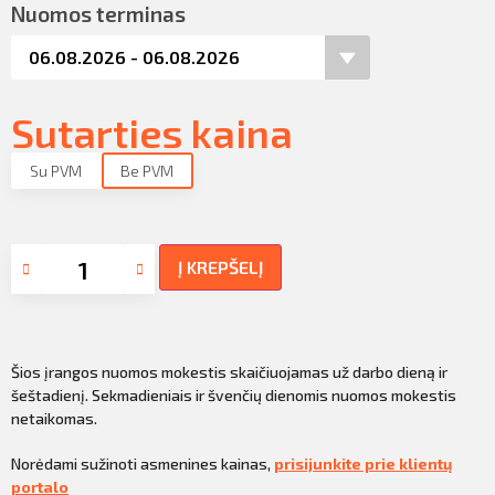
Nuomos terminas
Sutarties kaina
Su PVM
Be PVM
Į KREPŠELĮ
Šios įrangos nuomos mokestis skaičiuojamas už darbo dieną ir
šeštadienį. Sekmadieniais ir švenčių dienomis nuomos mokestis
netaikomas.
Norėdami sužinoti asmenines kainas,
prisijunkite prie klientų
portalo