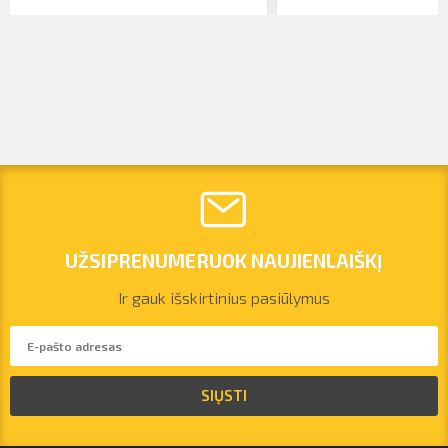
UŽSIPRENUMERUOK NAUJIENLAIŠKĮ
Ir gauk išskirtinius pasiūlymus
vilnius@arsenalrent.com
SIŲSTI
+37067455935