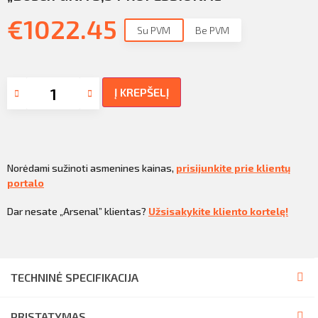
€
1022.45
Su PVM
Be PVM
Į KREPŠELĮ
Norėdami sužinoti asmenines kainas,
prisijunkite prie klientų
portalo
Dar nesate „Arsenal” klientas?
Užsisakykite kliento kortelę!
TECHNINĖ SPECIFIKACIJA
PRISTATYMAS