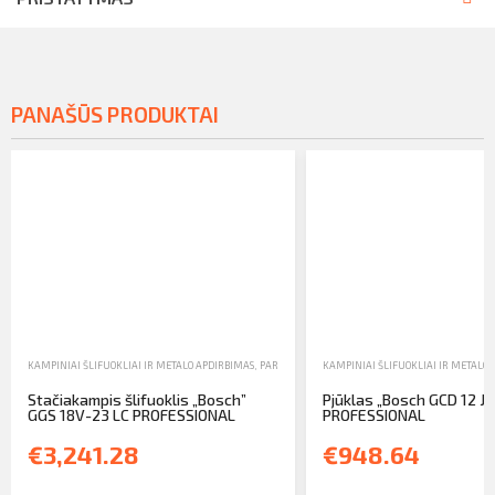
PANAŠŪS PRODUKTAI
KAMPINIAI ŠLIFUOKLIAI IR METALO APDIRBIMAS
,
PARDAVIMAS
,
KAMPINIAI ŠLIFUOKLIAI IR METALO 
RANKINIAI IR ELEKTRINIAI ĮRANKIA
Stačiakampis šlifuoklis „Bosch”
Pjūklas „Bosch GCD 12 JL
GGS 18V-23 LC PROFESSIONAL
PROFESSIONAL
€3,241.28
€948.64