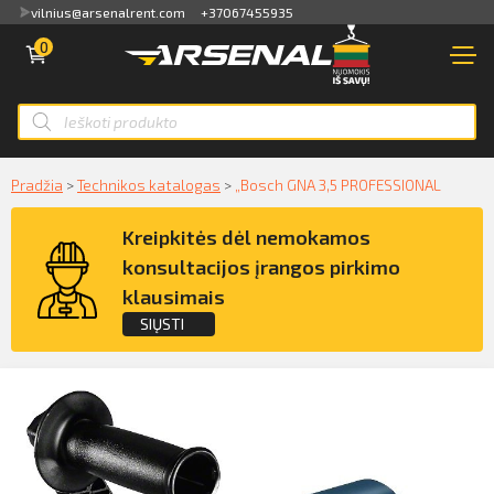
vilnius@arsenalrent.com
+37067455935
0
PARDUOTUVĖ
NUOMA
Apžvalga
PARDAVIMAS
Sąskaitos faktūros, važtaraščiai
Smart ID
Pradžia
>
Technikos katalogas
>
„Bosch GNA 3,5 PROFESSIONAL
NAUDOTA TECHNIKA
ID card
Akti, atlikumi objektos
Kreipkitės dėl nemokamos
NUOMA
Mobile ID
konsultacijos įrangos pirkimo
Pasiūlymai
klausimais
PASLAUGOS
Mokėjimų sąrašas
SIŲSTI
KLIENTAMS
Kreipkitės dėl konsultacijos įrangos
Kredito limito likutis
pirkimo klausimais
APIE MUS
Pilnvaras