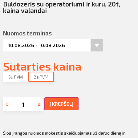
Buldozeris su operatoriumi ir kuru, 20t,
kaina valandai
Nuomos terminas
Sutarties kaina
Su PVM
Be PVM
Į KREPŠELĮ
Šios įrangos nuomos mokestis skaičiuojamas už darbo dieną ir