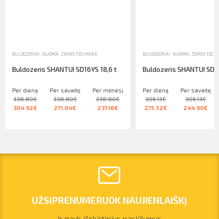
BULDOZERIAI
,
NUOMA
,
ŽEMĖS TECHNIKA
BULDOZERIAI
,
NUOMA
,
ŽEMĖS TECH
Buldozeris SHANTUI SD16YS 18,6 t
Buldozeris SHANTUI SD 10
Per dieną
Per savaitę
Per mėnesį
Per dieną
Per savaitę
338.80€
338.80€
338.80€
306.13€
306.13€
304.92€
271.04€
237.16€
275.52€
244.90€
UŽSIPRENUMERUOK NAUJIENLAIŠKĮ
Ir gauk išskirtinius pasiūlymus