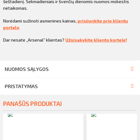
šeštadienį. Sekmadieniais ir švenčių dienomis nuomos mokestis
netaikomas.
Norėdami sužinoti asmenines kainas,
prisijunkite prie klientų
portalo
Dar nesate „Arsenal” klientas?
Užsisakykite kliento kortelę!
NUOMOS SĄLYGOS
PRISTATYMAS
PANAŠŪS PRODUKTAI