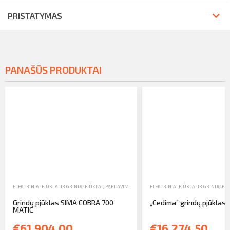
PRISTATYMAS
PANAŠŪS PRODUKTAI
ELEKTRINIAI PJŪKLAI IR GRINDŲ PJŪKLAI
,
PARDAVIMAS
ELEKTRINIAI PJŪKLAI IR GRINDŲ PJŪ
Grindų pjūklas SIMA COBRA 700
„Cedima” grindų pjūklas 
MATIC
€61,904.00
€16,274.50