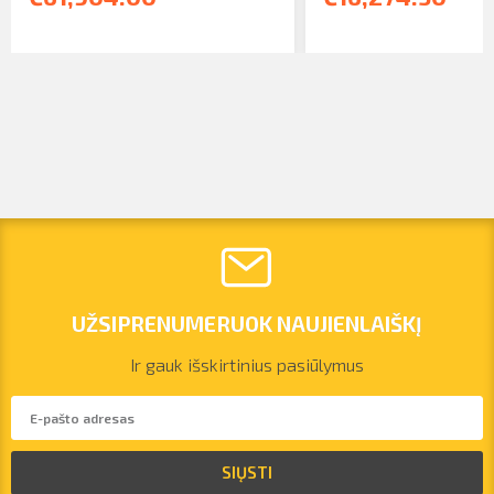
UŽSIPRENUMERUOK NAUJIENLAIŠKĮ
Ir gauk išskirtinius pasiūlymus
vilnius@arsenalrent.com
SIŲSTI