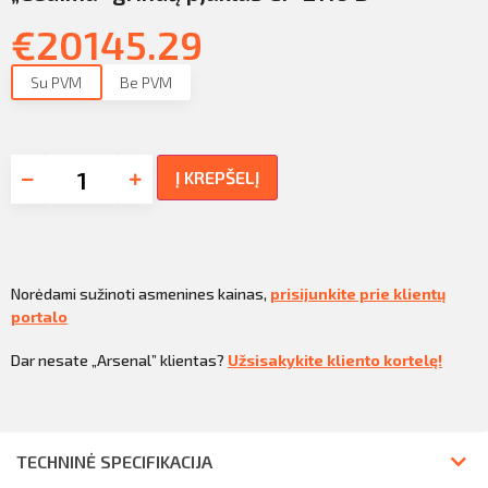
€
20145.29
Su PVM
Be PVM
Į KREPŠELĮ
Norėdami sužinoti asmenines kainas,
prisijunkite prie klientų
portalo
Dar nesate „Arsenal” klientas?
Užsisakykite kliento kortelę!
TECHNINĖ SPECIFIKACIJA