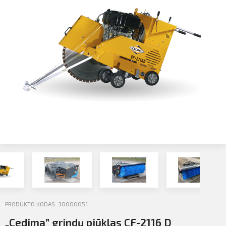
Profilio informacija
Kontaktai
SIŲSTI
Atsijungti
PRODUKTO KODAS: 30000051
„Cedima” grindų pjūklas CF-2116 D