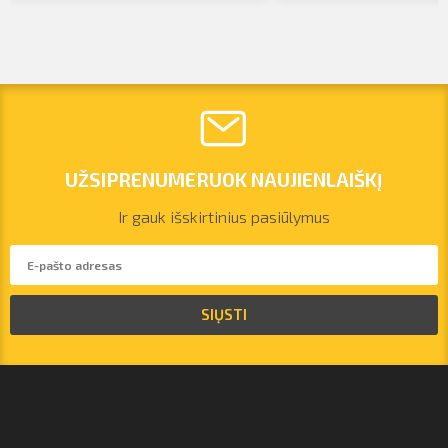
UŽSIPRENUMERUOK NAUJIENLAIŠKĮ
Ir gauk išskirtinius pasiūlymus
vilnius@arsenalrent.com
SIŲSTI
+37067455935
Lietuva
Latvija
Estija