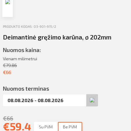
Profilio informacija
Kontaktai
PRODUKTO KODAS: 03-901-915/2
SIŲSTI
Atsijungti
Deimantinė gręžimo karūna, ø 202mm
Nuomos kaina:
Vienam milimetrui
€
79.86
€
66
Nuomos terminas
€
66
€
59.4
Su PVM
Be PVM