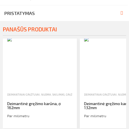
PRISTATYMAS
PANAŠŪS PRODUKTAI
DEIMANTINIAI GRĘŽTUVAI
,
NUOMA
,
SKĖLIMAS, GRĘŽIMAS, SRIEGIMAS
DEIMANTINIAI GRĘŽTUVAI
,
NUOMA
Deimantinė gręžimo karūna, ø
Deimantinė gręžimo karū
162mm
132mm
Par milimetru
Par milimetru