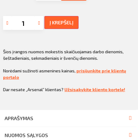
Į KREPŠELĮ
Šios įrangos nuomos mokestis skaičiuojamas darbo dienomis,
šeštadieniais, sekmadieniais ir švenčių dienomis.
Norėdami sužinoti asmenines kainas,
prisijunkite prie klientų
portalo
Dar nesate „Arsenal” klientas?
Užsisakykite kliento kortelę!
APRAŠYMAS
NUOMOS SĄLYGOS