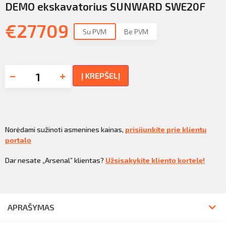
DEMO ekskavatorius SUNWARD SWE20F
€
27709
Su PVM
Be PVM
Į KREPŠELĮ
Norėdami sužinoti asmenines kainas,
prisijunkite prie klientų
portalo
Dar nesate „Arsenal” klientas?
Užsisakykite kliento kortelę!
APRAŠYMAS