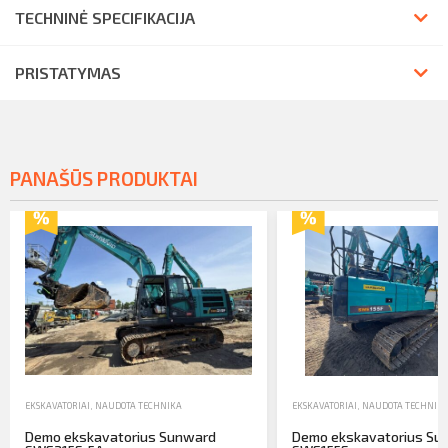
TECHNINĖ SPECIFIKACIJA
PRISTATYMAS
PANAŠŪS PRODUKTAI
EKSKAVATORIAI
,
NAUDOTA TECHNIKA
EKSKAVATORIAI
,
NAUDOTA TECHNIK
Demo ekskavatorius Sunward
Demo ekskavatorius Su