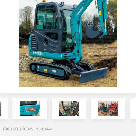
Profilio informacija
Kontaktai
SIŲSTI
Atsijungti
PRODUKTO KODAS: 16510444