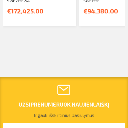
SWE215F-5A
SWE155F
€172,425.00
€94,380.00
UŽSIPRENUMERUOK NAUJIENLAIŠKĮ
Ir gauk išskirtinius pasiūlymus