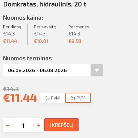
Domkratas, hidraulinis, 20 t
Nuomos kaina:
Per dieną
Per savaitę
Per mėnesį
€
14.3
€
14.3
€
14.3
€
11.44
€
10.01
€
8.58
Nuomos terminas
€
14.3
€
11.44
Su PVM
Be PVM
Į KREPŠELĮ