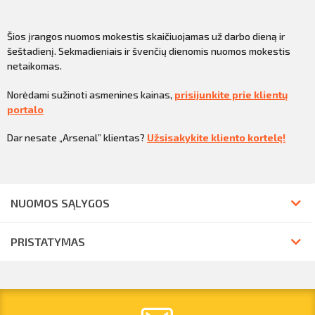
Šios įrangos nuomos mokestis skaičiuojamas už darbo dieną ir
šeštadienį. Sekmadieniais ir švenčių dienomis nuomos mokestis
netaikomas.
Norėdami sužinoti asmenines kainas,
prisijunkite prie klientų
portalo
Dar nesate „Arsenal” klientas?
Užsisakykite kliento kortelę!
NUOMOS SĄLYGOS
PRISTATYMAS