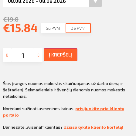
€
19.8
€
15.84
Su PVM
Be PVM
Į KREPŠELĮ
Šios įrangos nuomos mokestis skaičiuojamas už darbo dieną ir
šeštadienį. Sekmadieniais ir švenčių dienomis nuomos mokestis
netaikomas.
Norėdami sužinoti asmenines kainas,
prisijunkite prie klientų
portalo
Dar nesate „Arsenal” klientas?
Užsisakykite kliento kortelę!