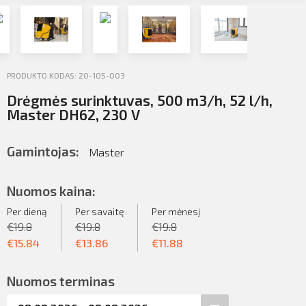
Profilio informacija
Kontaktai
Atsijungti
PRODUKTO KODAS: 20-105-003
SIŲSTI
Drėgmės surinktuvas, 500 m3/h, 52 l/h,
Master DH62, 230 V
Gamintojas:
Master
Nuomos kaina:
Per dieną
Per savaitę
Per mėnesį
€
19.8
€
19.8
€
19.8
€
15.84
€
13.86
€
11.88
Nuomos terminas