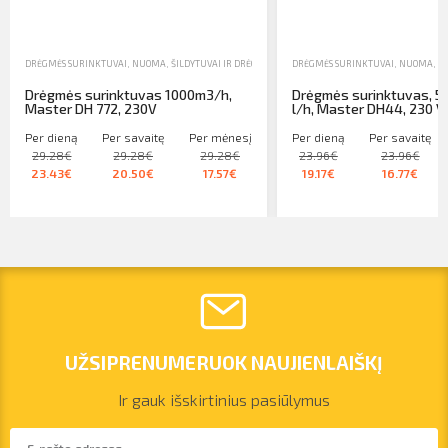
DRĖGMĖS SURINKTUVAI
,
NUOMA
,
ŠILDYTUVAI IR DRĖGMĖS SURINKTUVAI
DRĖGMĖS SURINKTUVAI
,
NUOMA
,
ŠI
Drėgmės surinktuvas 1000m3/h,
Drėgmės surinktuvas, 50
Master DH 772, 230V
l/h, Master DH44, 230 V
Per dieną
Per savaitę
Per mėnesį
Per dieną
Per savaitę
29.28€
29.28€
29.28€
23.96€
23.96€
23.43€
20.50€
17.57€
19.17€
16.77€
UŽSIPRENUMERUOK NAUJIENLAIŠKĮ
Ir gauk išskirtinius pasiūlymus