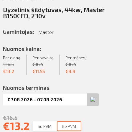
Dyzelinis šildytuvas, 44kw, Master
B150CED, 230v
Gamintojas:
Master
Nuomos kaina:
Per dieną
Per savaitę
Per mėnesį
€
16.5
€
16.5
€
16.5
€
13.2
€
11.55
€
9.9
Nuomos terminas
€
16.5
€
13.2
Su PVM
Be PVM