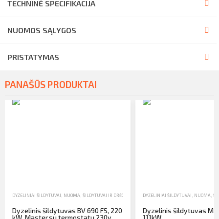
TECHNINĖ SPECIFIKACIJA
NUOMOS SĄLYGOS
PRISTATYMAS
PANAŠŪS PRODUKTAI
DYZELINIAI ŠILDYTUVAI
,
NUOMA
,
ŠILDYTUVAI IR DRĖGMĖS SURINKTUVAI
DYZELINIAI ŠILDYTUVAI
,
NUOMA
,
ŠI
Dyzelinis šildytuvas BV 690 FS, 220
Dyzelinis šildytuvas Mas
kW, Master,su termostatu 230v
111kW