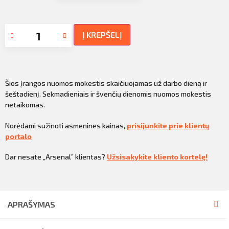
Į KREPŠELĮ
Šios įrangos nuomos mokestis skaičiuojamas už darbo dieną ir
šeštadienį. Sekmadieniais ir švenčių dienomis nuomos mokestis
netaikomas.
Norėdami sužinoti asmenines kainas,
prisijunkite prie klientų
portalo
Dar nesate „Arsenal” klientas?
Užsisakykite kliento kortelę!
APRAŠYMAS