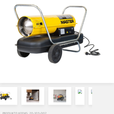
Profilio informacija
Kontaktai
Atsijungti
SIŲSTI
PRODUKTO KODAS: 20-103-002