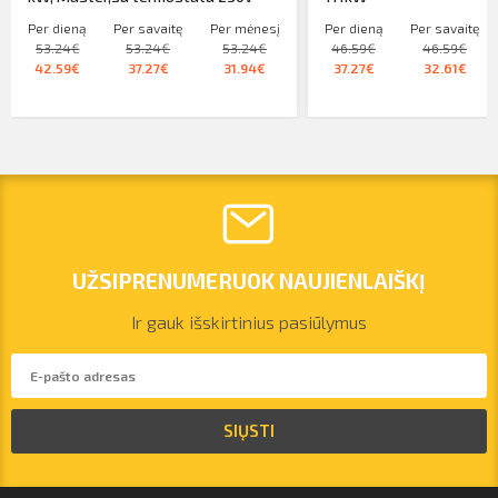
Per dieną
Per savaitę
Per mėnesį
Per dieną
Per savaitę
53.24€
53.24€
53.24€
46.59€
46.59€
42.59€
37.27€
31.94€
37.27€
32.61€
UŽSIPRENUMERUOK NAUJIENLAIŠKĮ
Ir gauk išskirtinius pasiūlymus
vilnius@arsenalrent.com
SIŲSTI
+37067455935