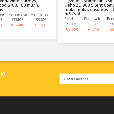
mpavimo siurblys,
Dyzelinis stūmoklinis siu
od S100, 160 m3/h,
Geho ZD 900 Silent Com
is
maksimalus našumas – 
m3 /val.
eną
Per savaitę
Per mėnesį
Per dieną
Per savaitę
Per
0€
133.10€
133.10€
93.17€
93.17€
9
9€
106.48€
93.17€
83.85€
74.54€
6
KĮ