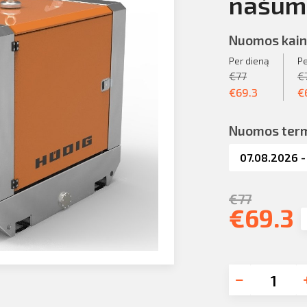
našuma
Nuomos kain
Per dieną
Pe
€
77
€
€
69.3
€
Nuomos ter
€
77
€
69.3