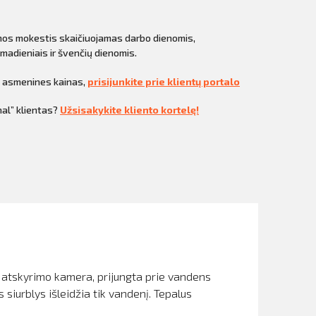
mos mokestis skaičiuojamas darbo dienomis,
madieniais ir švenčių dienomis.
i asmenines kainas,
prisijunkite prie klientų portalo
al” klientas?
Užsisakykite kliento kortelę!
o atskyrimo kamera, prijungta prie vandens
 siurblys išleidžia tik vandenį. Tepalus