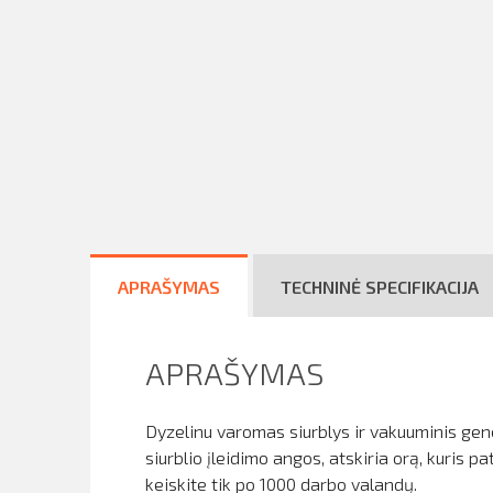
APRAŠYMAS
TECHNINĖ SPECIFIKACIJA
APRAŠYMAS
Dyzelinu varomas siurblys ir vakuuminis gene
siurblio įleidimo angos, atskiria orą, kuris 
keiskite tik po 1000 darbo valandų.