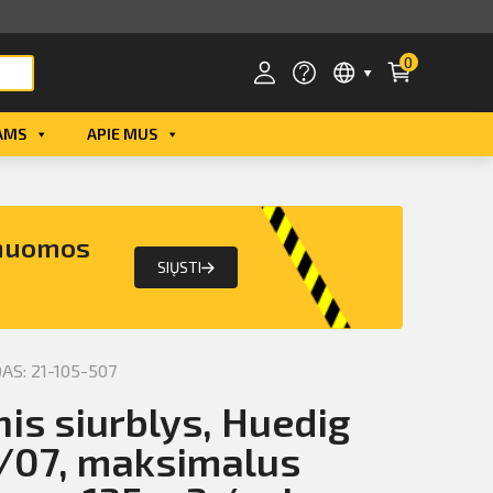
0
AMS
APIE MUS
Smart ID
ID card
 nuomos
Mobile ID
SIŲSTI
S: 21-105-507
nis siurblys, Huedig
/07, maksimalus