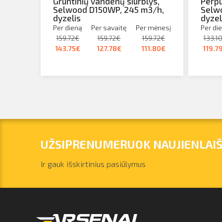
Gruntinių vandenų siurblys,
Perpu
Selwood D150WP, 245 m3/h,
Selwo
dyzelis
dyzel
Per dieną
Per savaitę
Per mėnesį
Per di
159.72€
159.72€
159.72€
133.1
143.75€
127.78€
111.80€
119.7
UŽSIPRENUMERUOK NAUJIENLAIŠ
Ir gauk išskirtinius pasiūlymus