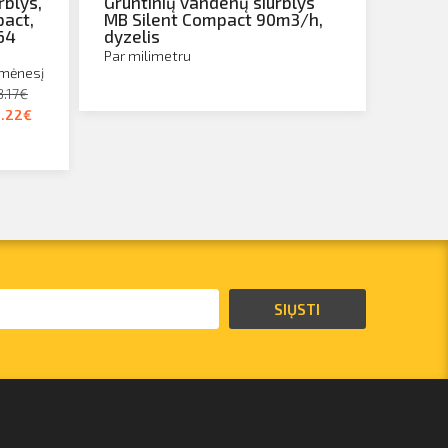
rblys,
Gruntinių vandenų siurblys
pact,
MB Silent Compact 90m3/h,
64
dyzelis
Par milimetru
 mėnesį
3.17€
5.22€
SIŲSTI