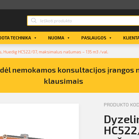
OTA TECHNIKA
NUOMA
PASLAUGOS
KLIENT
ys, Huedig HC522/07, maksimalus našumas – 135 m3 /val.
s dėl nemokamos konsultacijos įrangos
klausimais
PRODUKTO KODA
 nuomos
Dyzeli
HC522