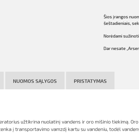
Šios įrangos nuo
šeštadieniais, sek
Norėdami sužinot
Dar nesate „Arsen
NUOMOS SĄLYGOS
PRISTATYMAS
ratorius užtikrina nuolatinį vandens ir oro mišinio tiekimą. Or
patenka į transportavimo vamzdį kartu su vandeniu, todėl vandens