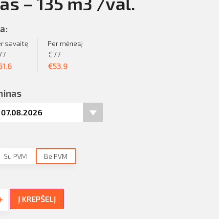
s – 135 m3 /val.
a:
r savaitę
Per mėnesį
77
€
77
61.6
€
53.9
minas
Su PVM
Be PVM
Į KREPŠELĮ