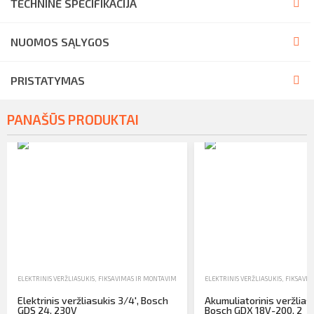
TECHNINĖ SPECIFIKACIJA
NUOMOS SĄLYGOS
PRISTATYMAS
PANAŠŪS PRODUKTAI
ELEKTRINIS VERŽLIASUKIS
,
FIKSAVIMAS IR MONTAVIMAS
,
NUOMA
ELEKTRINIS VERŽLIASUKIS
,
FIKSAVIM
Elektrinis veržliasukis 3/4′, Bosch
Akumuliatorinis veržliasu
GDS 24, 230V
Bosch GDX 18V-200, 2