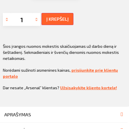
Į KREPŠELĮ
Šios įrangos nuomos mokestis skaičiuojamas už darbo dieną ir
šeštadienį. Sekmadieniais ir švenčių dienomis nuomos mokestis
netaikomas.
Norėdami sužinoti asmenines kainas,
prisijunkite prie klientų
portalo
Dar nesate „Arsenal” klientas?
Užsisakykite kliento kortelę!
APRAŠYMAS