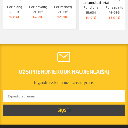
akumuliatoriai
Per dieną
Per savaitę
Per mėnesį
Per dieną
Per savaitę
21.30€
21.30€
21.30€
18.63€
18.63€
17.04€
14.91€
12.78€
14.91€
13.04€
UŽSIPRENUMERUOK NAUJIENLAIŠKĮ
Ir gauk išskirtinius pasiūlymus
vilnius@arsenalrent.com
SIŲSTI
+37067455935