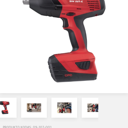
Profilio informacija
Kontaktai
Atsijungti
SIŲSTI
PRODUKTO KODAS: 09-107-001