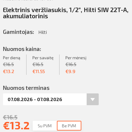
Elektrinis veržliasukis, 1/2″, Hilti SIW 22T-A,
akumuliatorinis
Gamintojas:
Hilti
Nuomos kaina:
Per dieną
Per savaitę
Per mėnesį
€
16.5
€
16.5
€
16.5
€
13.2
€
11.55
€
9.9
Nuomos terminas
€
16.5
€
13.2
Su PVM
Be PVM