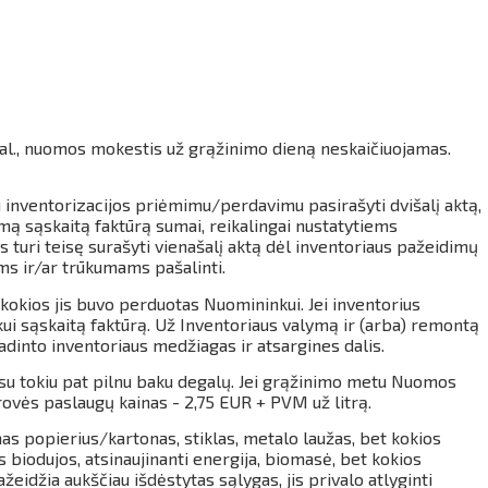
 val., nuomos mokestis už grąžinimo dieną neskaičiuojamas.
 inventorizacijos priėmimu/perdavimu pasirašyti dvišalį aktą,
mą sąskaitą faktūrą sumai, reikalingai nustatytiems
turi teisę surašyti vienašalį aktą dėl inventoriaus pažeidimų
ms ir/ar trūkumams pašalinti.
kokios jis buvo perduotas Nuomininkui. Jei inventorius
i sąskaitą faktūrą. Už Inventoriaus valymą ir (arba) remontą
dinto inventoriaus medžiagas ir atsargines dalis.
u tokiu pat pilnu baku degalų.
Jei grąžinimo metu Nuomos
ovės paslaugų kainas - 2,75 EUR + PVM už litrą.
 popierius/kartonas, stiklas, metalo laužas, bet kokios
biodujos, atsinaujinanti energija, biomasė, bet kokios
žeidžia aukščiau išdėstytas sąlygas, jis privalo atlyginti