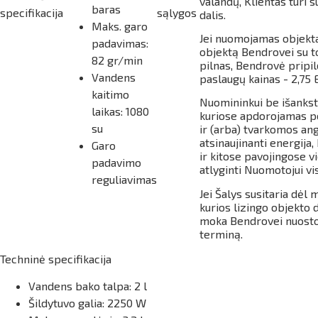
valandų, Klientas turi 
baras
specifikacija
sąlygos
dalis.
Maks. garo
Jei nuomojamas objekta
padavimas:
objektą Bendrovei su to
82 gr/min
pilnas, Bendrovė pripi
Vandens
paslaugų kainas - 2,75 
kaitimo
Nuomininkui be išankst
laikas: 1080
kuriose apdorojamas po
su
ir (arba) tvarkomos an
atsinaujinanti energij
Garo
ir kitose pavojingose v
padavimo
atlyginti Nuomotojui vis
reguliavimas
Jei Šalys susitaria dėl
kurios lizingo objekto
moka Bendrovei nuostol
terminą.
Techninė specifikacija
Vandens bako talpa: 2 l
Šildytuvo galia: 2250 W