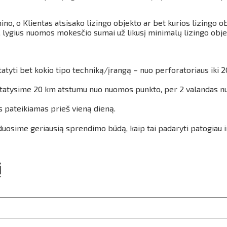
ino, o Klientas atsisako lizingo objekto ar bet kurios lizingo
 lygius nuomos mokesčio sumai už likusį minimalų lizingo obj
tyti bet kokio tipo techniką/įrangą – nuo perforatoriaus iki 2
 pristatysime 20 km atstumu nuo nuomos punkto, per 2 valandas 
s pateikiamas prieš vieną dieną.
duosime geriausią sprendimo būdą, kaip tai padaryti patogiau 
į