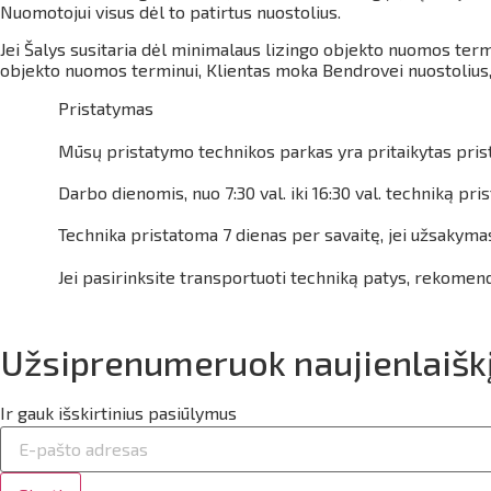
Nuomotojui visus dėl to patirtus nuostolius.
Jei Šalys susitaria dėl minimalaus lizingo objekto nuomos term
objekto nuomos terminui, Klientas moka Bendrovei nuostolius,
Pristatymas
Mūsų pristatymo technikos parkas yra pritaikytas prista
Darbo dienomis, nuo 7:30 val. iki 16:30 val. techniką
Technika pristatoma 7 dienas per savaitę, jei užsakyma
Jei pasirinksite transportuoti techniką patys, rekomen
Užsiprenumeruok naujienlaišk
Ir gauk išskirtinius pasiūlymus