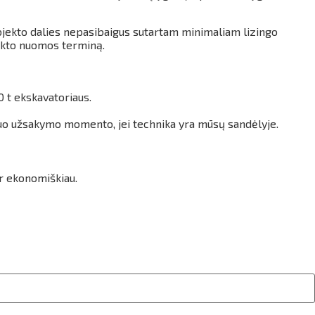
 objekto dalies nepasibaigus sutartam minimaliam lizingo
ekto nuomos terminą.
0 t ekskavatoriaus.
nuo užsakymo momento, jei technika yra mūsų sandėlyje.
ir ekonomiškiau.