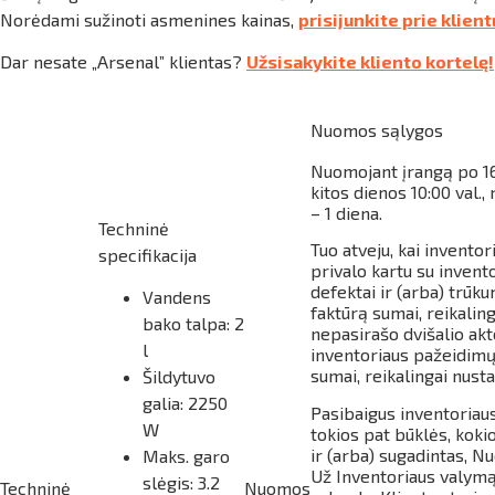
4002
Norėdami sužinoti asmenines kainas,
prisijunkite prie klien
Dar nesate „Arsenal” klientas?
Užsisakykite kliento kortelę!
Nuomos sąlygos
Nuomojant įrangą po
1
kitos dienos 10:00 val
– 1 diena.
Techninė
Tuo atveju, kai invent
specifikacija
privalo kartu su inven
defektai ir (arba) trūk
Vandens
faktūrą sumai, reikali
bako talpa: 2
nepasirašo dvišalio akt
l
inventoriaus pažeidimų
sumai, reikalingai nus
Šildytuvo
galia: 2250
Pasibaigus inventoriau
W
tokios pat būklės, kok
ir (arba) sugadintas, N
Maks. garo
Už Inventoriaus valymą
slėgis: 3.2
Techninė
Nuomos