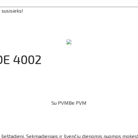
 susisieks!
DE 4002
Su PVM
Be PVM
r šeštadienį. Sekmadieniais ir švenčių dienomis nuomos mokes