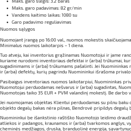
Maks. garo slėgis: 3.2 baras
Maks. garo padavimas: 82 gr/min
Vandens kaitimo laikas: 1080 su
Garo padavimo reguliavimas
Nuomos sąlygos
Nuomojant įrangą po
16:00 val., nuomos mokestis skaičiuojama
Minimalus nuomos laikotarpis – 1 diena.
Tuo atveju, kai inventorius grąžinamas Nuomotojui ir jame ran
kuriame nurodomi inventoriaus defektai ir (arba) trūkumai, kur
sugadinimams ir (arba) trūkumams pašalinti. Jei Nuomininkas ne
ir (arba) defektų, kurių pagrindu Nuomininkui išrašoma prival
Pasibaigus inventoriaus nuomos laikotarpiui, Nuomininkas priva
Nuomotojui perduodamas nešvarus ir (arba) sugadintas, Nuomoto
Nuomotojas taiko 35 EUR + PVM valandinį mokestį. Be darbo val
Jei nuomojamas objektas Klientui perduodamas su pilnu baku de
objekto degalų bakas nėra pilnas, Bendrovė pripildys degalų b
Nuomininkui be išankstinio raštiško Nuomotojo leidimo draudž
atliekos ir padangos, kraunamos ir (arba) tvarkomos anglys, vy
cheminės medžiagos, druska, branduolinė energija, sąvartynuos