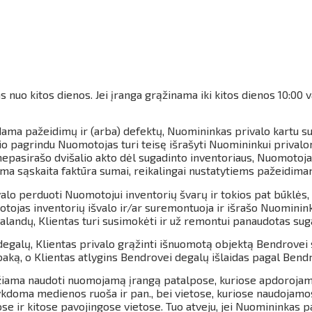
s nuo kitos dienos.
Jei įranga grąžinama iki kitos dienos 10:00
dama pažeidimų ir (arba) defektų, Nuomininkas privalo kartu su
io pagrindu Nuomotojas turi teisę išrašyti Nuomininkui privalo
pasirašo dvišalio akto dėl sugadinto inventoriaus, Nuomotojas 
oma sąskaita faktūra sumai, reikalingai nustatytiems pažeidima
lo perduoti Nuomotojui inventorių švarų ir tokios pat būklės, 
jas inventorių išvalo ir/ar suremontuoja ir išrašo Nuomininku
andų, Klientas turi susimokėti ir už remontui panaudotas suga
galų, Klientas privalo grąžinti išnuomotą objektą Bendrovei s
aką, o Klientas atlygins Bendrovei degalų išlaidas pagal Bendr
iama naudoti nuomojamą įrangą patalpose, kuriose apdorojamas
kdoma medienos ruoša ir pan., bei vietose, kuriose naudojamos 
e ir kitose pavojingose vietose.
Tuo atveju, jei Nuomininkas pa