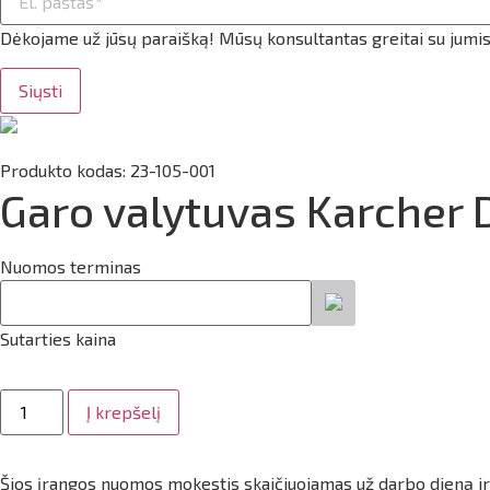
ilio informacija
Dėkojame už jūsų paraišką! Mūsų konsultantas greitai su jumis
taktai
Siųsti
ijungti
Produkto kodas: 23-105-001
Garo valytuvas Karcher 
Nuomos terminas
Sutarties kaina
produkto
Į krepšelį
kiekis:
Garo
valytuvas
Karcher
Šios įrangos nuomos mokestis skaičiuojamas už darbo dieną i
DE