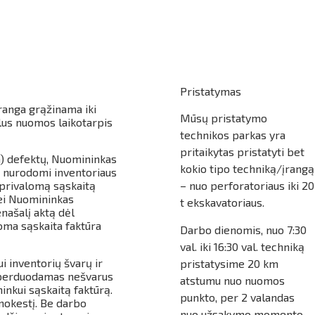
Pristatymas
įranga grąžinama iki
Mūsų pristatymo
us nuomos laikotarpis
technikos parkas yra
pritaikytas pristatyti bet
a) defektų, Nuomininkas
kokio tipo techniką/įrangą
e nurodomi inventoriaus
i privalomą sąskaitą
– nuo perforatoriaus iki 20
Jei Nuomininkas
t ekskavatoriaus.
našalį aktą dėl
oma sąskaita faktūra
Darbo dienomis, nuo 7:30
val. iki 16:30 val. techniką
 inventorių švarų ir
pristatysime 20 km
i perduodamas nešvarus
atstumu nuo nuomos
inkui sąskaitą faktūrą.
punkto, per 2 valandas
mokestį. Be darbo
nuo užsakymo momento,