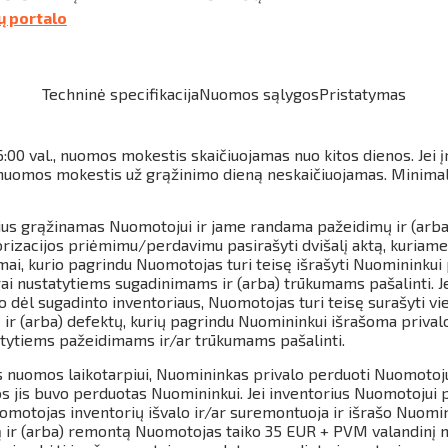
tų portalo
Techninė specifikacija
Nuomos sąlygos
Pristatymas
6:00 val., nuomos mokestis skaičiuojamas nuo kitos dienos.
Jei 
., nuomos mokestis už grąžinimo dieną neskaičiuojamas.
Minimal
orius grąžinamas Nuomotojui ir jame randama pažeidimų ir (arb
torizacijos priėmimu/perdavimu pasirašyti dvišalį aktą, kuriam
umai, kurio pagrindu Nuomotojas turi teisę išrašyti Nuomininku
ngai nustatytiems sugadinimams ir (arba) trūkumams pašalinti. 
o dėl sugadinto inventoriaus, Nuomotojas turi teisę surašyti vie
 ir (arba) defektų, kurių pagrindu Nuomininkui išrašoma prival
tatytiems pažeidimams ir/ar trūkumams pašalinti.
s nuomos laikotarpiui, Nuomininkas privalo perduoti Nuomotojui
ios jis buvo perduotas Nuomininkui. Jei inventorius Nuomotoju
uomotojas inventorių išvalo ir/ar suremontuoja ir išrašo Nuomin
 ir (arba) remontą Nuomotojas taiko 35 EUR + PVM valandinį 