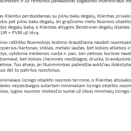
susimokėti ir už remontui panaudotas sugadinto inventoriaus m
s Klientui perduodamas su pilnu baku degalų, Klientas privalo
kiu pat pilnu baku degalų.
Jei grąžinimo metu Nuomos objekto
ldys degalų baką, o Klientas atlygins Bendrovei degalų išlaida
EUR + PVM už litrą.
inio raštiško Nuomotojo leidimo draudžiama naudoti nuomojam
pierius/kartonas, stiklas, metalo laužas, bet kokios atliekos 
glys, vykdoma medienos ruoša ir pan., bei vietose, kuriose nau
a, biomasė, bet kokios cheminės medžiagos, druska, branduolinė
ietose.
Tuo atveju, jei Nuomininkas pažeidžia aukščiau išdėstytas
us dėl to patirtus nuostolius.
 minimalaus lizingo objekto nuomos termino, o Klientas atsisako
 dalies nepasibaigus sutartam minimaliam lizingo objekto nuom
ius, lygius nuomos mokesčio sumai už likusį minimalų lizing