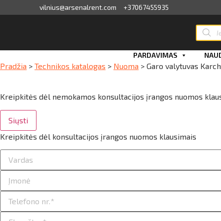
vilnius@arsenalrent.com
+37067455935
Produc
search
valga
PARDAVIMAS
NAUD
Pradžia
>
Technikos katalogas
>
Nuoma
>
Garo valytuvas Karc
kaitos faktūros, važtaraščiai
i, atlikumi objektos
Kreipkitės dėl nemokamos konsultacijos įrangos nuomos klau
iūlymai
Siųsti
Kreipkitės dėl konsultacijos įrangos nuomos klausimais
ėjimų sąrašas
ito limito likutis
nvaras