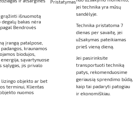
edžiagas ir atsargines
Pristatymas
jei technika yra mūsų
sandėlyje.
 grąžinti išnuomotą
 degalų bakas nėra
Technika pristatoma 7
s pagal Bendrovės
dienas per savaitę, jei
užsakymas pateikiamas
ą įrangą patalpose,
prieš vieną dieną.
ir padangos, kraunamos
dojamos biodujos,
Jei pasirinksite
 energija, sąvartynuose
transportuoti techniką
 sąlygas, jis privalo
patys, rekomenduosime
geriausią sprendimo būdą,
 lizingo objekto ar bet
kaip tai padaryti patogiau
os terminui, Klientas
o objekto nuomos
ir ekonomiškiau.