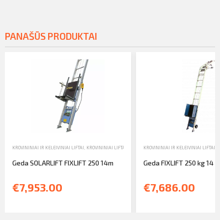
PANAŠŪS PRODUKTAI
KROVININIAI IR KELEIVINIAI LIFTAI
,
KROVININIAI LIFTAI
,
PARDAVIMAS
KROVININIAI IR KELEIVINIAI LIFTAI
,
K
Geda SOLARLIFT FIXLIFT 250 14m
Geda FIXLIFT 250 kg 14 
€7,953.00
€7,686.00