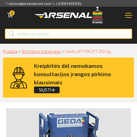
vilnius@arsenalrent.com
+37067455935
0
PARDUOTUVĖ
NUOMA
Apžvalga
PARDAVIMAS
Sąskaitos faktūros, važtaraščiai
Smart ID
Pradžia
>
Technikos katalogas
>
Geda LIFT FIXLIFT 250 kg
NAUDOTA TECHNIKA
ID card
Akti, atlikumi objektos
Kreipkitės dėl nemokamos
NUOMA
Mobile ID
konsultacijos įrangos pirkimo
Pasiūlymai
klausimais
PASLAUGOS
Mokėjimų sąrašas
SIŲSTI
KLIENTAMS
Kreipkitės dėl konsultacijos įrangos
Kredito limito likutis
pirkimo klausimais
APIE MUS
Pilnvaras