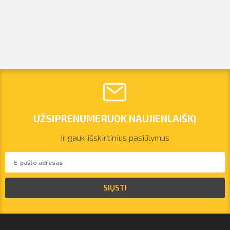
UŽSIPRENUMERUOK NAUJIENLAIŠKĮ
Ir gauk išskirtinius pasiūlymus
vilnius@arsenalrent.com
SIŲSTI
+37067455935