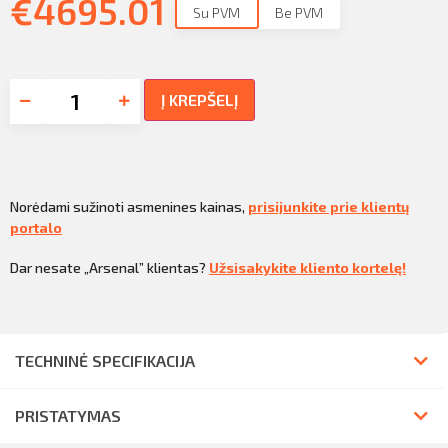
€
4695.01
Su PVM
Be PVM
Į KREPŠELĮ
Norėdami sužinoti asmenines kainas,
prisijunkite prie klientų
portalo
Dar nesate „Arsenal” klientas?
Užsisakykite kliento kortelę!
TECHNINĖ SPECIFIKACIJA
PRISTATYMAS