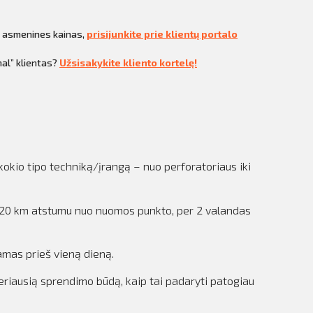
i asmenines kainas,
prisijunkite prie klientų portalo
al” klientas?
Užsisakykite kliento kortelę!
kokio tipo techniką/įrangą – nuo perforatoriaus iki
me 20 km atstumu nuo nuomos punkto, per 2 valandas
amas prieš vieną dieną.
eriausią sprendimo būdą, kaip tai padaryti patogiau