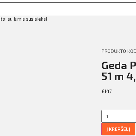
ai su jumis susisieks!
PRODUKTO KODA
Geda Pl
51 m 4
€
147
Į KREPŠELĮ