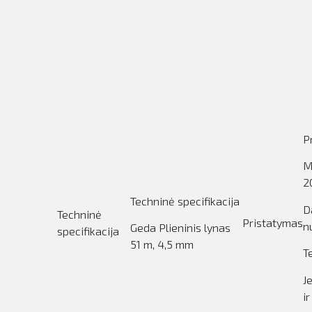
P
M
2
Techninė specifikacija
D
Techninė
Pristatymas
n
Geda Plieninis lynas
specifikacija
51 m, 4,5 mm
T
J
i