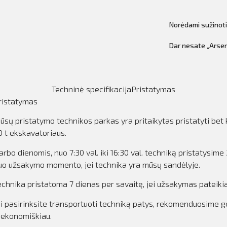
Norėdami sužinot
Dar nesate „Arsen
Techninė specifikacija
Pristatymas
ristatymas
ūsų pristatymo technikos parkas yra pritaikytas pristatyti bet 
0 t ekskavatoriaus.
arbo dienomis, nuo 7:30 val. iki 16:30 val. techniką pristatysi
uo užsakymo momento, jei technika yra mūsų sandėlyje.
echnika pristatoma 7 dienas per savaitę, jei užsakymas pateiki
ei pasirinksite transportuoti techniką patys, rekomenduosime g
r ekonomiškiau.