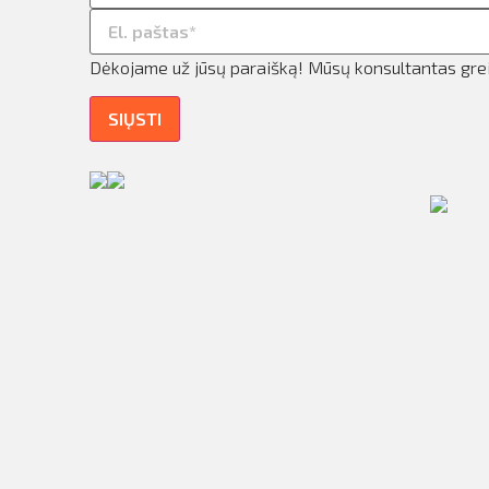
ilio informacija
taktai
Dėkojame už jūsų paraišką! Mūsų konsultantas greit
ijungti
SIŲSTI