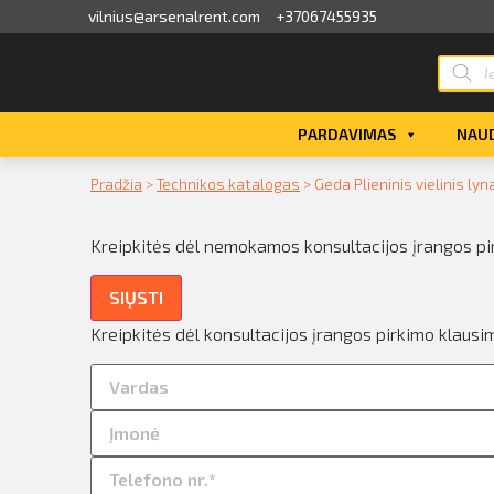
vilnius@arsenalrent.com
+37067455935
valga
PARDAVIMAS
NAUD
kaitos faktūros, važtaraščiai
Pradžia
>
Technikos katalogas
>
Geda Plieninis vielinis ly
i, atlikumi objektos
Kreipkitės dėl nemokamos konsultacijos įrangos pi
iūlymai
SIŲSTI
ėjimų sąrašas
Kreipkitės dėl konsultacijos įrangos pirkimo klausi
ito limito likutis
nvaras