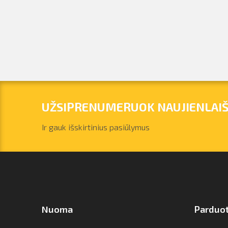
UŽSIPRENUMERUOK NAUJIENLAIŠ
Ir gauk išskirtinius pasiūlymus
Nuoma
Parduo