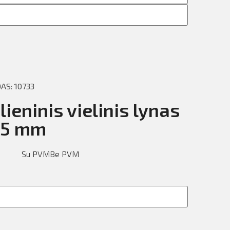
S: 10733
ieninis vielinis lynas
,5 mm
Su PVM
Be PVM