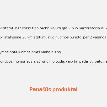
istatyti bet kokio tipo techniką/įrangą – nuo perforatoriaus ik
iką pristatysime 20 km atstumu nuo nuomos punkto, per 2 valan
kymas pateikiamas prieš vieną dieną.
omenduosime geriausią sprendimo būdą, kaip tai padaryti patogi
Panašūs produktai