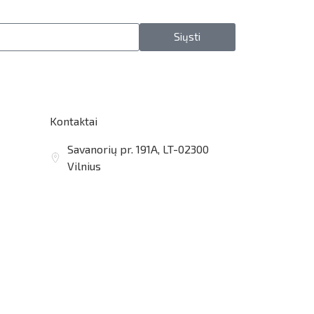
Siųsti
Kontaktai
Savanorių pr. 191A, LT-02300
Vilnius
vilnius@arsenalrent.com
+37067455935