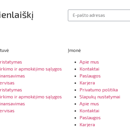
enlaiškį
tuvė
Įmonė
ristatymas
Apie mus
irkimo ir apmokėjimo sąlygos
Kontaktai
inansavimas
Paslaugos
ervisas
Karjera
ristatymas
Privatumo politika
irkimo ir apmokėjimo sąlygos
Slapukų nustatymai
inansavimas
Apie mus
ervisas
Kontaktai
Paslaugos
Karjera