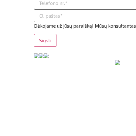
ilio informacija
taktai
Dėkojame už jūsų paraišką! Mūsų konsultantas g
ijungti
Siųsti