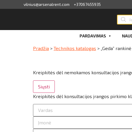
vilnius@arsenalrent.com
+37067455935
valga
PARDAVIMAS
NAUD
kaitos faktūros, važtaraščiai
Pradžia
>
Technikos katalogas
>
„Geda” rankinė
i, atlikumi objektos
iūlymai
Kreipkitės dėl nemokamos konsultacijos įrang
Siųsti
ėjimų sąrašas
Kreipkitės dėl konsultacijos įrangos pirkimo k
ito limito likutis
nvaras