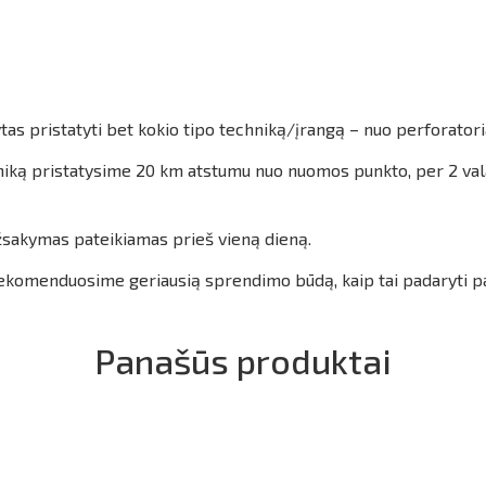
as pristatyti bet kokio tipo techniką/įrangą – nuo perforatoria
techniką pristatysime 20 km atstumu nuo nuomos punkto, per 2 v
užsakymas pateikiamas prieš vieną dieną.
 rekomenduosime geriausią sprendimo būdą, kaip tai padaryti p
Panašūs produktai