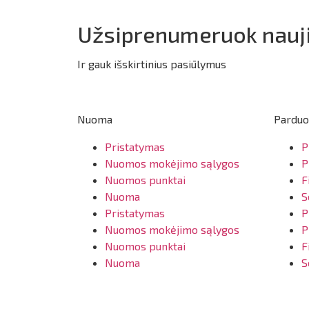
Užsiprenumeruok nauji
Ir gauk išskirtinius pasiūlymus
Nuoma
Parduo
Pristatymas
P
Nuomos mokėjimo sąlygos
P
Nuomos punktai
F
Nuoma
S
Pristatymas
P
Nuomos mokėjimo sąlygos
P
Nuomos punktai
F
Nuoma
S