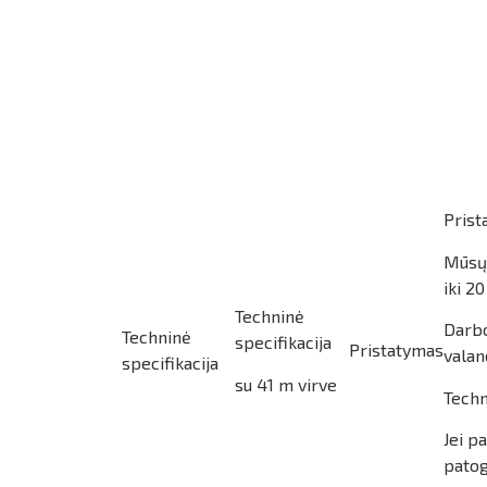
Prist
Mūsų 
iki 2
Techninė
Darbo
Techninė
specifikacija
Pristatymas
valan
specifikacija
su 41 m virve
Techn
Jei p
patog