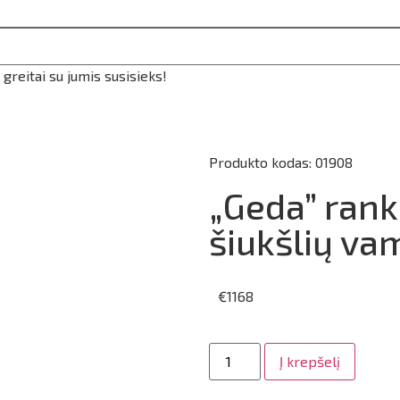
reitai su jumis susisieks!
Produkto kodas: 01908
„Geda” rank
šiukšlių va
€
1168
Į krepšelį