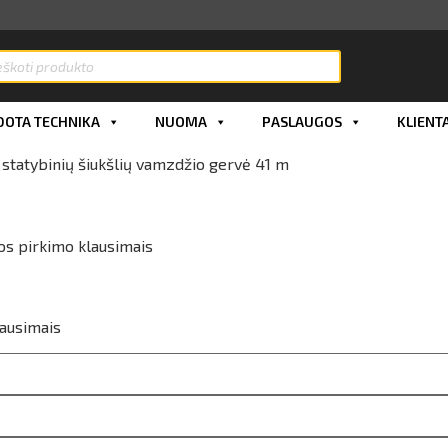
OTA TECHNIKA
NUOMA
PASLAUGOS
KLIENT
 statybinių šiukšlių vamzdžio gervė 41 m
os pirkimo klausimais
lausimais