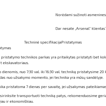
Norėdami sužinoti asmenines
Dar nesate „Arsenal” klienta
Techninė specifikacija
Pristatymas
atymas
pristatymo technikos parkas yra pritaikytas pristatyti bet kok
0 t ekskavatoriaus.
 dienomis, nuo 7:30 val. iki 16:30 val. techniką pristatysime 
das nuo užsakymo momento, jei technika yra mūsų sandėlyje.
ika pristatoma 7 dienas per savaitę, jei užsakymas pateikiamas
asirinksite transportuoti techniką patys, rekomenduosime geri
iau ir ekonomiškiau.