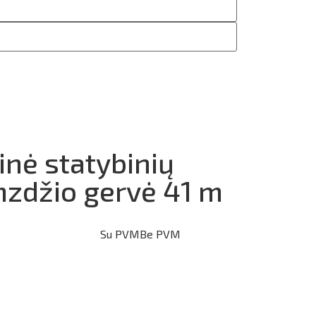
inė statybinių
mzdžio gervė 41 m
Su PVM
Be PVM