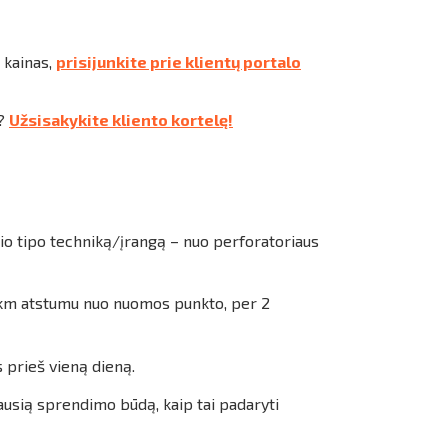
 kainas,
prisijunkite prie klientų portalo
s?
Užsisakykite kliento kortelę!
io tipo techniką/įrangą – nuo perforatoriaus
20 km atstumu nuo nuomos punkto, per 2
 prieš vieną dieną.
ausią sprendimo būdą, kaip tai padaryti